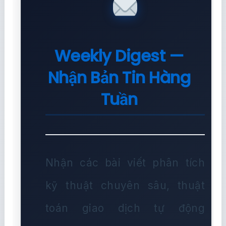
Weekly Digest —
Nhận Bản Tin Hàng
Tuần
Nhận các bài viết phân tích
kỹ thuật chuyên sâu, thuật
toán giao dịch tự động