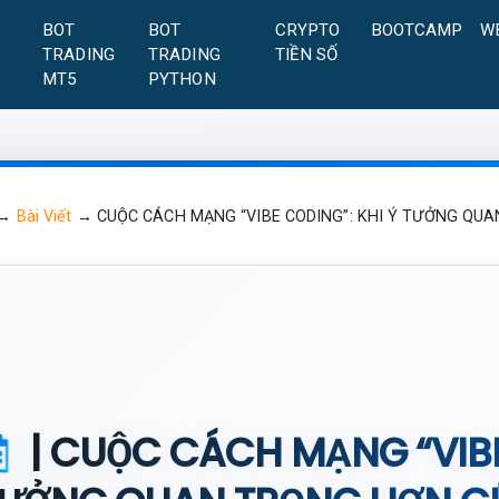
A
BOT
BOT
CRYPTO
BOOTCAMP
W
TRADING
TRADING
TIỀN SỐ
MT5
PYTHON
→
Bài Viết
→
CUỘC CÁCH MẠNG “VIBE CODING”: KHI Ý TƯỞNG QU
| CUỘC CÁCH MẠNG “VIBE