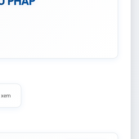
Ú PHÁP
t xem