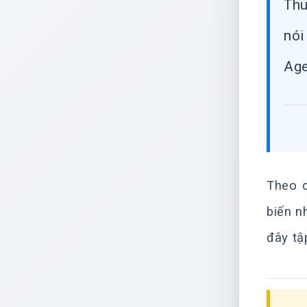
Thu
nói
Age
Theo 
biến n
đây tậ