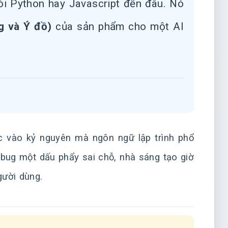
ỏi Python hay Javascript đến đâu. Nó
g và Ý đồ)
của sản phẩm cho một AI
c vào kỷ nguyên mà ngôn ngữ lập trình phổ
ebug một dấu phẩy sai chỗ, nhà sáng tạo giờ
gười dùng.