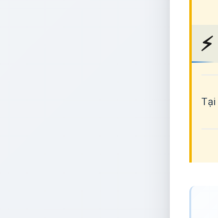
⚡
Tại