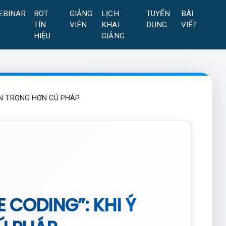
EBINAR
BOT
GIẢNG
LỊCH
TUYỂN
BÀI
TÍN
VIÊN
KHAI
DỤNG
VIẾT
HIỆU
GIẢNG
AN TRỌNG HƠN CÚ PHÁP
 CODING”: KHI Ý