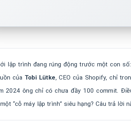
iới lập trình đang rúng động trước một con số
guồn của
Tobi Lütke
, CEO của Shopify, chỉ tr
m 2024 ông chỉ có chưa đầy 100 commit. Điều
một “cỗ máy lập trình” siêu hạng? Câu trả lời 