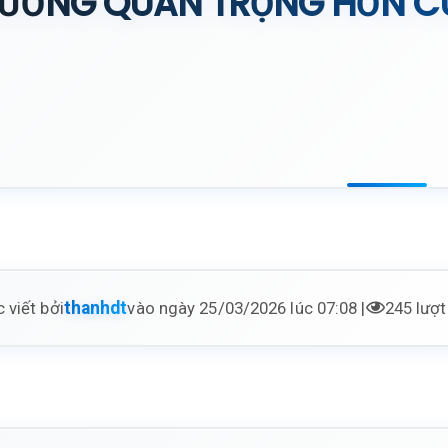
TƯỞNG QUAN TRỌNG HƠN C
 viết bởi
vào ngày 25/03/2026 lúc 07:08 |
245 lượ
thanhdt