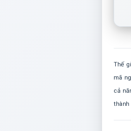
Thế g
mã n
cả nă
thành 