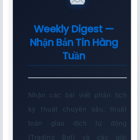
Weekly Digest —
Nhận Bản Tin Hàng
Tuần
Nhận các bài viết phân tích
kỹ thuật chuyên sâu, thuật
toán giao dịch tự động
(Trading Bot) và các giải