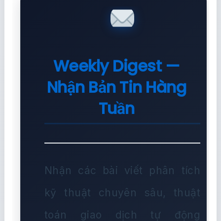
Weekly Digest —
Nhận Bản Tin Hàng
Tuần
Nhận các bài viết phân tích
kỹ thuật chuyên sâu, thuật
toán giao dịch tự động