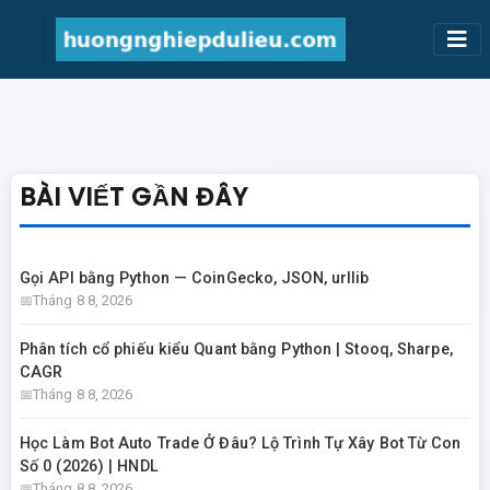
BÀI VIẾT GẦN ĐÂY
Gọi API bằng Python — CoinGecko, JSON, urllib
Tháng 8 8, 2026
Phân tích cổ phiếu kiểu Quant bằng Python | Stooq, Sharpe,
CAGR
Tháng 8 8, 2026
Học Làm Bot Auto Trade Ở Đâu? Lộ Trình Tự Xây Bot Từ Con
Số 0 (2026) | HNDL
Tháng 8 8, 2026