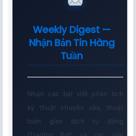
Weekly Digest —
Nhận Bản Tin Hàng
Tuần
Nhận các bài viết phân tích
kỹ thuật chuyên sâu, thuật
toán giao dịch tự động
(Trading Bot) và các giải