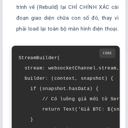
trình vẽ (Rebuild) lại CHỈ CHÍNH XÁC cái
đoạn giao diện chữa con số đó, thay vì
phải load lại toàn bộ màn hình điện thoại.
StreamBuilder(

  stream: websocketChannel.stream,

  builder: (context, snapshot) {

    if (snapshot.hasData) {

        // Có luồng giá mới từ Server
        return Text('Giá BTC: ${snaps
    }
