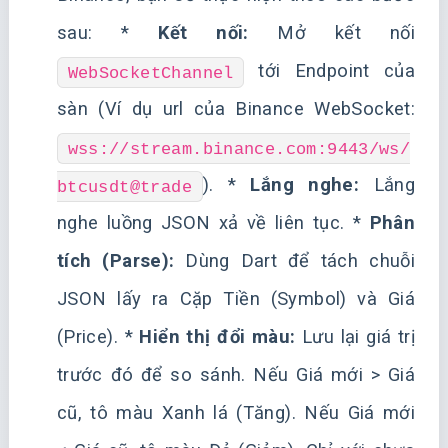
sau: *
Kết nối:
Mở kết nối
tới Endpoint của
WebSocketChannel
sàn (Ví dụ url của Binance WebSocket:
wss://stream.binance.com:9443/ws/
). *
Lắng nghe:
Lắng
btcusdt@trade
nghe luồng JSON xả về liên tục. *
Phân
tích (Parse):
Dùng Dart để tách chuỗi
JSON lấy ra Cặp Tiền (Symbol) và Giá
(Price). *
Hiển thị đổi màu:
Lưu lại giá trị
trước đó để so sánh. Nếu Giá mới > Giá
cũ, tô màu Xanh lá (Tăng). Nếu Giá mới