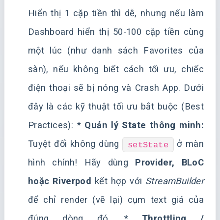
Hiển thị 1 cặp tiền thì dễ, nhưng nếu làm
Dashboard hiển thị 50-100 cặp tiền cùng
một lúc (như danh sách Favorites của
sàn), nếu không biết cách tối ưu, chiếc
điện thoại sẽ bị nóng và Crash App. Dưới
đây là các kỹ thuật tối ưu bắt buộc (Best
Practices): *
Quản lý State thông minh:
Tuyệt đối không dùng
ở màn
setState
hình chính! Hãy dùng
Provider, BLoC
hoặc Riverpod
kết hợp với
StreamBuilder
để chỉ render (vẽ lại) cụm text giá của
đúng dòng đó. *
Throttling /