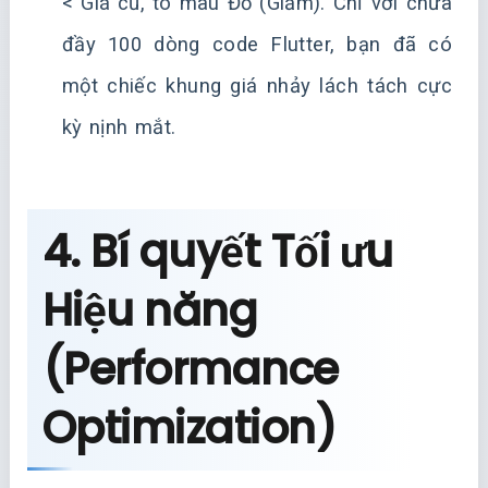
< Giá cũ, tô màu Đỏ (Giảm). Chỉ với chưa
đầy 100 dòng code Flutter, bạn đã có
một chiếc khung giá nhảy lách tách cực
kỳ nịnh mắt.
4. Bí quyết Tối ưu
Hiệu năng
(Performance
Optimization)