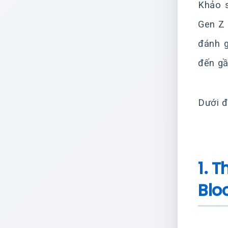
Khảo s
Gen Z 
đánh g
đến gầ
Dưới đ
1. 
Blo