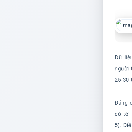
Dữ liệ
người 
25-30 t
Đáng c
có tới
5). Đi