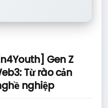
in4Youth] Gen Z
eb3: Từ rào cản
nghề nghiệp