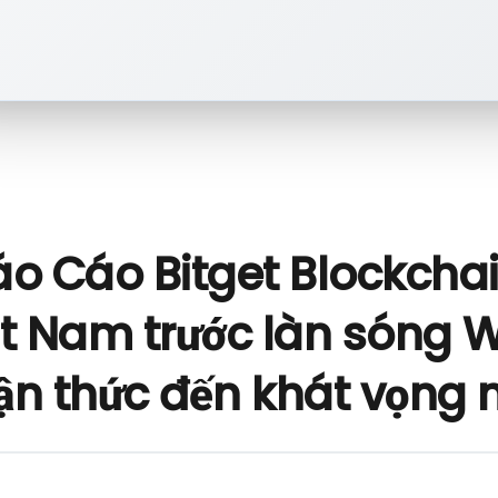
áo Cáo Bitget Blockcha
ệt Nam trước làn sóng W
ận thức đến khát vọng 