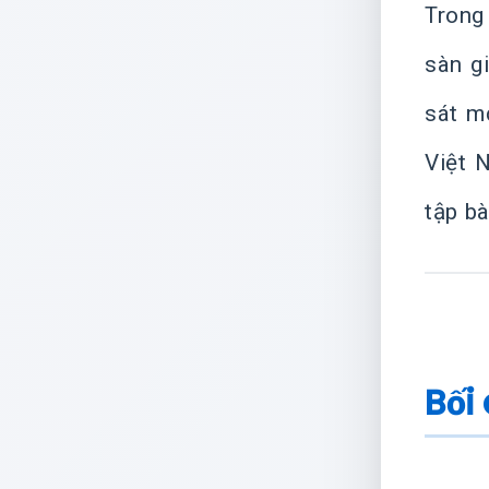
Trong
sàn g
sát m
Việt 
tập b
Bối