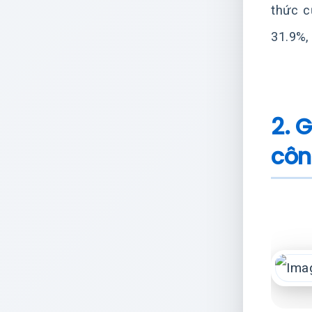
thức c
31.9%,
2. 
côn