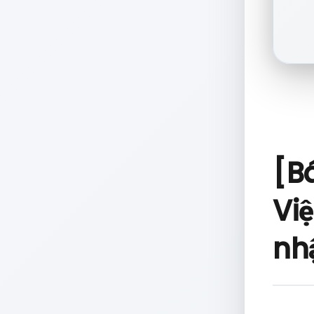
[B
Vi
nh