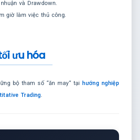
ợi nhuận và Drawdown.
ăm giờ làm việc thủ công.
tối ưu hóa
hững bộ tham số “ăn may” tại
hướng nghiệp
itative Trading
.