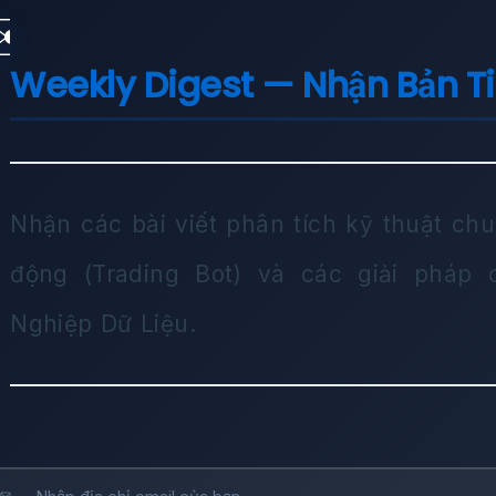
✉️
Weekly Digest — Nhận Bản T
Nhận các bài viết phân tích kỹ thuật chu
động (Trading Bot) và các giải pháp
Nghiệp Dữ Liệu.