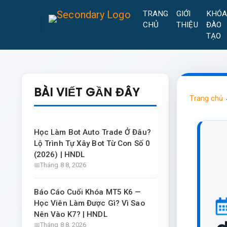
TRANG
GIỚI
KHÓ
CHỦ
THIỆU
ĐÀO
TẠO
BÀI VIẾT GẦN ĐÂY
Trang chủ
Học Làm Bot Auto Trade Ở Đâu?
Lộ Trình Tự Xây Bot Từ Con Số 0
(2026) | HNDL
Tháng 8 8, 2026
Báo Cáo Cuối Khóa MT5 K6 —
Học Viên Làm Được Gì? Vì Sao
Nên Vào K7? | HNDL
Tháng 8 8, 2026