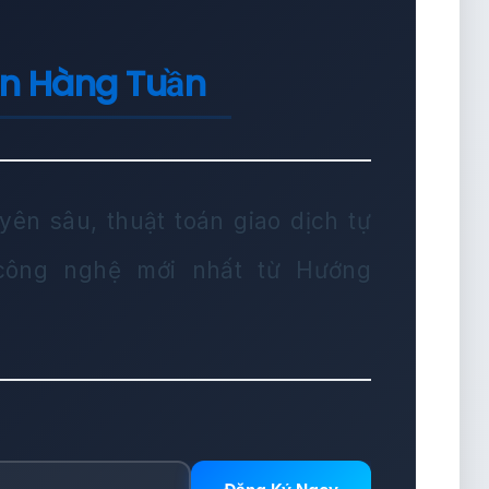
in Hàng Tuần
yên sâu, thuật toán giao dịch tự
 công nghệ mới nhất từ Hướng