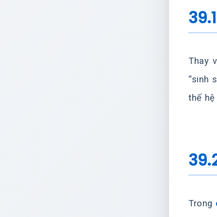
39.1
Thay v
“sinh 
thế hệ
39.
Trong