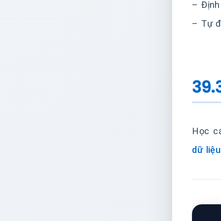
– Định
– Tự đ
39.
Học cá
dữ liệu