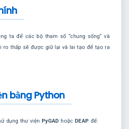
chính
úng ta để các bộ tham số “chung sống” và
 ro thấp sẽ được giữ lại và lai tạo để tạo ra
uyền bằng Python
sử dụng thư viện
PyGAD
hoặc
DEAP
để: