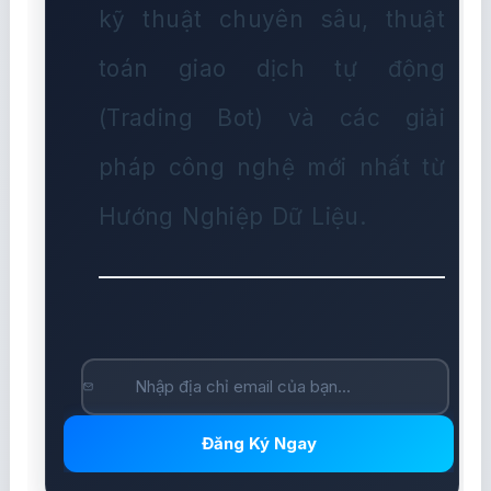
kỹ thuật chuyên sâu, thuật
toán giao dịch tự động
(Trading Bot) và các giải
pháp công nghệ mới nhất từ
Hướng Nghiệp Dữ Liệu.
Đăng Ký Ngay