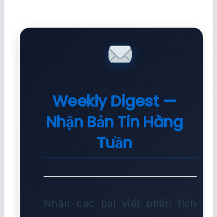
Weekly Digest —
Nhận Bản Tin Hàng
Tuần
Nhận các bài viết phân tích