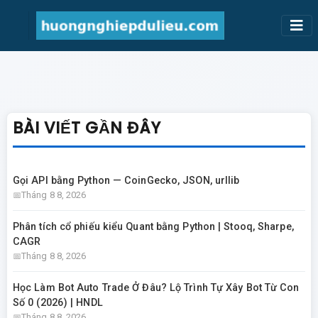
BÀI VIẾT GẦN ĐÂY
Gọi API bằng Python — CoinGecko, JSON, urllib
Tháng 8 8, 2026
Phân tích cổ phiếu kiểu Quant bằng Python | Stooq, Sharpe,
CAGR
Tháng 8 8, 2026
Học Làm Bot Auto Trade Ở Đâu? Lộ Trình Tự Xây Bot Từ Con
Số 0 (2026) | HNDL
Tháng 8 8, 2026