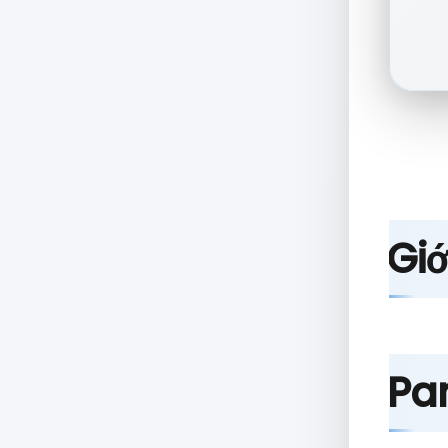
Giớ
Pa