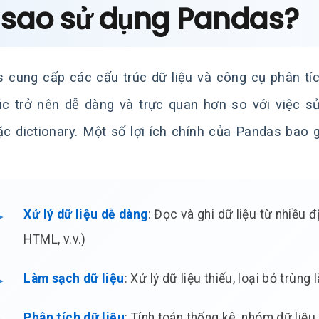
i sao sử dụng Pandas?
 cung cấp các cấu trúc dữ liệu và công cụ phân tích
úc trở nên dễ dàng và trực quan hơn so với việc 
oặc dictionary. Một số lợi ích chính của Pandas bao 
Xử lý dữ liệu dễ dàng
: Đọc và ghi dữ liệu từ nhiều 
HTML, v.v.)
Làm sạch dữ liệu
: Xử lý dữ liệu thiếu, loại bỏ trùng
Phân tích dữ liệu
: Tính toán thống kê, nhóm dữ liệu,