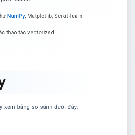
như
NumPy
, Matplotlib, Scikit-learn
các thao tác vectorized
y
ãy xem bảng so sánh dưới đây: