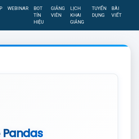
P
WEBINAR
BOT
GIẢNG
LỊCH
TUYỂN
BÀI
TÍN
VIÊN
KHAI
DỤNG
VIẾT
HIỆU
GIẢNG
về Pandas