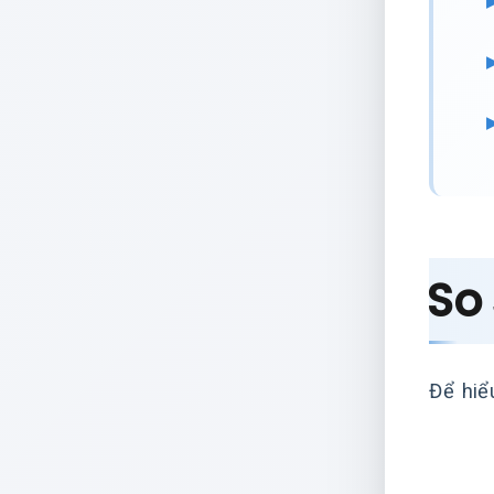
So
Để hiể