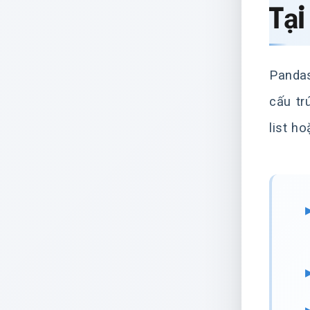
Tạ
Pandas
cấu tr
list h