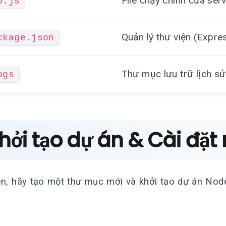
File chạy chính của ser
p.js
Quản lý thư viện (Expre
ckage.json
Thư mục lưu trữ lịch s
ogs
Khởi tạo dự án & Cài đặt
ên, hãy tạo một thư mục mới và khởi tạo dự án Node