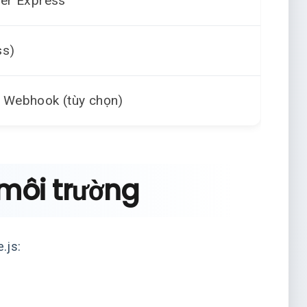
ver Express
ss)
ử Webhook (tùy chọn)
 môi trường
.js: