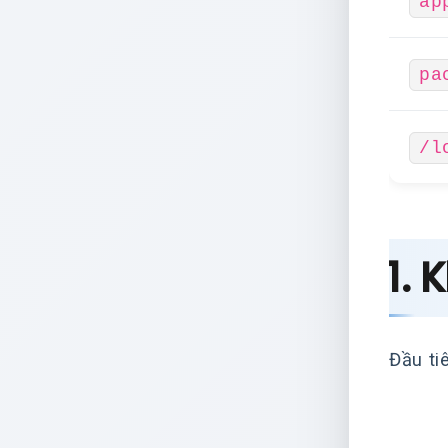
ap
pa
/l
1. 
Đầu ti