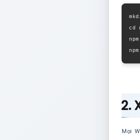
mkd
cd
npm
npm
2.
Mọi W