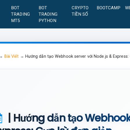
A
BOT
BOT
CRYPTO
BOOTCAMP
W
TRADING
TRADING
TIỀN SỐ
MT5
PYTHON
→
Bài Viết
→
Hướng dẫn tạo Webhook server với Node.js & Express:
| Hướng dẫn tạo Webhook 