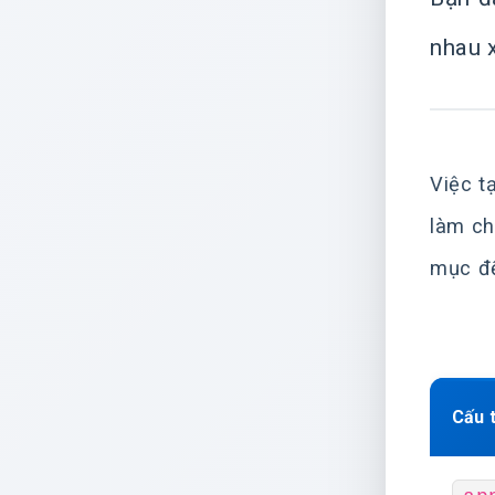
nhau 
Việc t
làm ch
mục đế
Cấu 