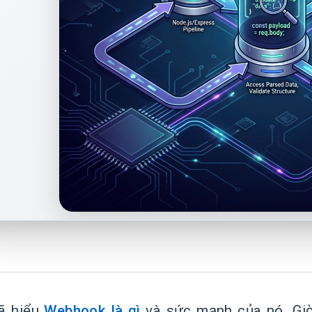
ã hiểu
Webhook là gì
và sức mạnh của nó. Giờ 