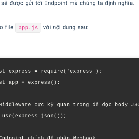
sẽ được gửi tới Endpoint mà chúng ta định nghĩa.
o file
với nội dung sau:
app.js
st
express
=
require
(
'express'
);
st
app
=
express
();
Middleware cực kỳ quan trọng để đọc body JS
.
use
(
express
.
json
());
Endpoint chính để nhận Webhook