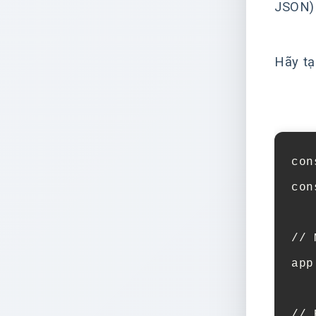
JSON) 
Hãy tạ
con
con
// 
app
// 