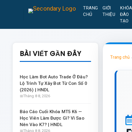
TRANG
GIỚI
KHÓ
CHỦ
THIỆU
ĐÀO
TẠO
BÀI VIẾT GẦN ĐÂY
Trang chủ
Học Làm Bot Auto Trade Ở Đâu?
Lộ Trình Tự Xây Bot Từ Con Số 0
(2026) | HNDL
Tháng 8 8, 2026
Báo Cáo Cuối Khóa MT5 K6 —
Học Viên Làm Được Gì? Vì Sao
Nên Vào K7? | HNDL
Tháng 8 8, 2026