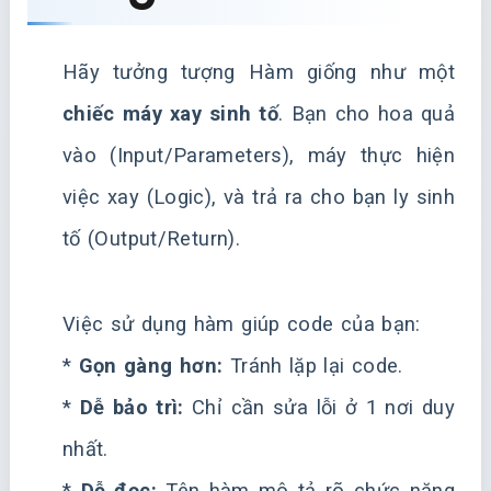
Hãy tưởng tượng Hàm giống như một
chiếc máy xay sinh tố
. Bạn cho hoa quả
vào (Input/Parameters), máy thực hiện
việc xay (Logic), và trả ra cho bạn ly sinh
tố (Output/Return).
Việc sử dụng hàm giúp code của bạn:
*
Gọn gàng hơn:
Tránh lặp lại code.
*
Dễ bảo trì:
Chỉ cần sửa lỗi ở 1 nơi duy
nhất.
*
Dễ đọc:
Tên hàm mô tả rõ chức năng