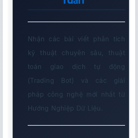
Tuần
Nhận các bài viết phân tích
kỹ thuật chuyên sâu, thuật
toán giao dịch tự động
(Trading Bot) và các giải
pháp công nghệ mới nhất từ
Hướng Nghiệp Dữ Liệu.