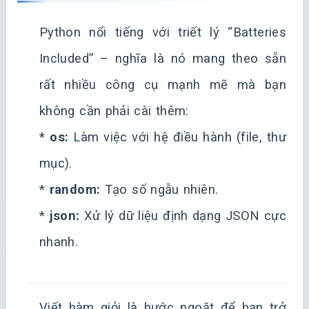
Python nổi tiếng với triết lý “Batteries
Included” – nghĩa là nó mang theo sẵn
rất nhiều công cụ mạnh mẽ mà bạn
không cần phải cài thêm:
*
os:
Làm việc với hệ điều hành (file, thư
mục).
*
random:
Tạo số ngẫu nhiên.
*
json:
Xử lý dữ liệu định dạng JSON cực
nhanh.
Viết hàm giỏi là bước ngoặt để bạn trở