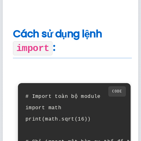
Cách sử dụng lệnh
:
import
# Import toàn bộ module
import
math
print
(
math
.
sqrt
(
16
))