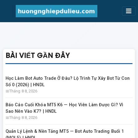
BÀI VIẾT GẦN ĐÂY
Học Làm Bot Auto Trade Ở Đâu? Lộ Trình Tự Xây Bot Từ Con
Số 0 (2026) | HNDL
Tháng 8 8, 2026
Báo Cáo Cuối Khóa MT5 K6 — Học Viên Làm Được Gì? Vì
Sao Nên Vào K7? | HNDL
Tháng 8 8, 2026
Quản Lý Lệnh & Nền Tảng MT5 — Bot Auto Trading Buổi 1
(MQL5) | HNDL