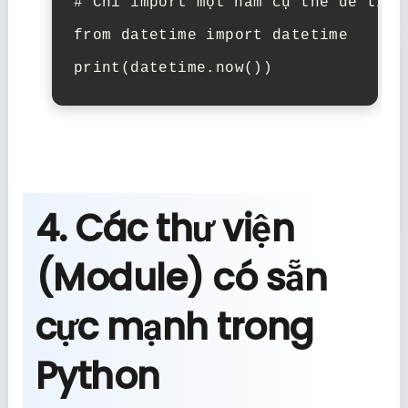
# Chỉ import một hàm cụ thể để tiết
from
datetime
import
datetime
print
(
datetime
.
now
())
4. Các thư viện
(Module) có sẵn
cực mạnh trong
Python