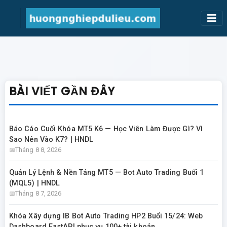
BÀI VIẾT GẦN ĐÂY
Báo Cáo Cuối Khóa MT5 K6 — Học Viên Làm Được Gì? Vì
Sao Nên Vào K7? | HNDL
Tháng 8 8, 2026
Quản Lý Lệnh & Nền Tảng MT5 — Bot Auto Trading Buổi 1
(MQL5) | HNDL
Tháng 8 7, 2026
Khóa Xây dựng IB Bot Auto Trading HP2 Buổi 15/24: Web
Dashboard FastAPI phục vụ 100+ tài khoản