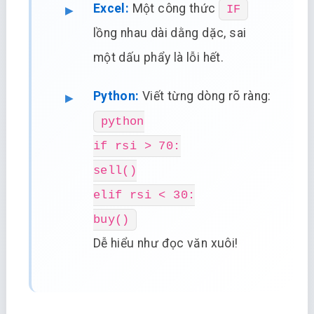
Excel:
Một công thức
IF
lồng nhau dài dằng dặc, sai
một dấu phẩy là lỗi hết.
Python:
Viết từng dòng rõ ràng:
python
if rsi > 70:
sell()
elif rsi < 30:
buy()
Dễ hiểu như đọc văn xuôi!