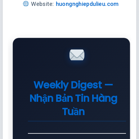
Website:
huongnghiepdulieu.com
Weekly Digest —
Nhận Bản Tin Hàng
Tuần