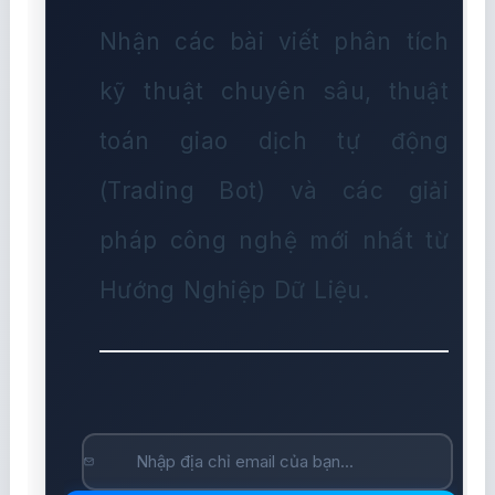
Nhận các bài viết phân tích
kỹ thuật chuyên sâu, thuật
toán giao dịch tự động
(Trading Bot) và các giải
pháp công nghệ mới nhất từ
Hướng Nghiệp Dữ Liệu.