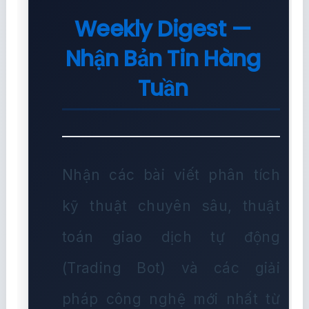
Weekly Digest —
Nhận Bản Tin Hàng
Tuần
Nhận các bài viết phân tích
kỹ thuật chuyên sâu, thuật
toán giao dịch tự động
(Trading Bot) và các giải
pháp công nghệ mới nhất từ