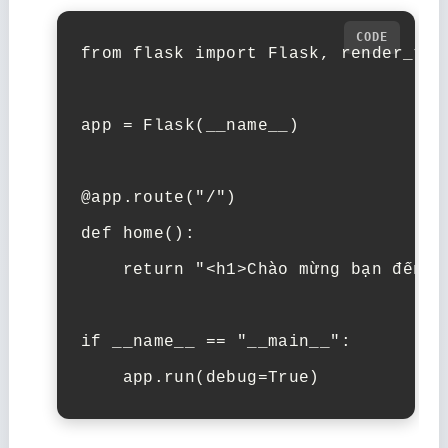
from
flask
import
Flask
,
render_tem
app
=
Flask
(
__name__
)
@app
.
route
(
"/"
)
def
home
():
return
"<h1>Chào mừng bạn đến v
if
__name__
==
"__main__"
:
app
.
run
(
debug
=
True
)