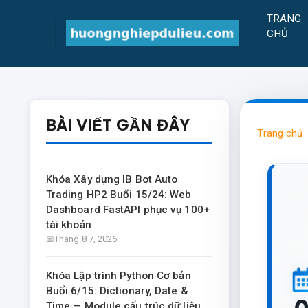
TRANG
CHỦ
BÀI VIẾT GẦN ĐÂY
Trang chủ
Khóa Xây dựng IB Bot Auto
Trading HP2 Buổi 15/24: Web
Dashboard FastAPI phục vụ 100+
tài khoản
Tháng 8 7, 2026
Khóa Lập trình Python Cơ bản
Buổi 6/15: Dictionary, Date &
Time — Module cấu trúc dữ liệu