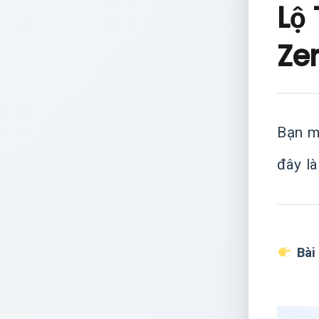
Lộ 
Ze
Bạn m
đây l
Bài