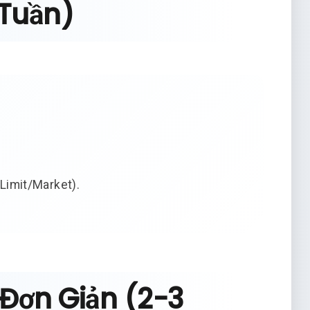
 Tuần)
(Limit/Market).
 Đơn Giản (2-3