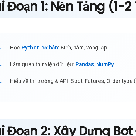
i Đoạn 1: Nền Tảng (1-2
Học
Python cơ bản
: Biến, hàm, vòng lặp.
Làm quen thư viện dữ liệu:
Pandas
,
NumPy
.
Hiểu về thị trường & API: Spot, Futures, Order type 
i Đoạn 2: Xây Dựng Bot