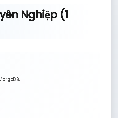
yên Nghiệp (1
/MongoDB.