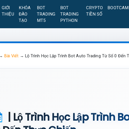
GIỚI
KHÓA
BOT
BOT
CRYPTO
BOOTCAM
THIỆU
ĐÀO
TRADING
TRADING
TIỀN SỐ
TẠO
MT5
PYTHON
→
Bài Viết
→
Lộ Trình Học Lập Trình Bot Auto Trading Từ Số 0 Đến 
| Lộ Trình Học Lập Trình B