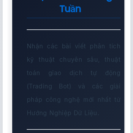
Tuần
Nhận các bài viết phân tích
kỹ thuật chuyên sâu, thuật
toán giao dịch tự động
(Trading Bot) và các giải
pháp công nghệ mới nhất từ
Hướng Nghiệp Dữ Liệu.