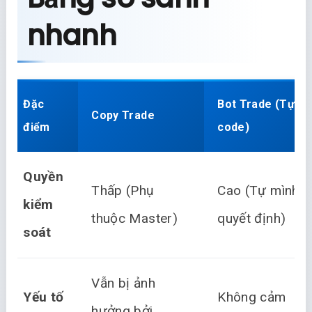
nhanh
Đặc
Bot Trade (Tự
Copy Trade
điểm
code)
Quyền
Thấp (Phụ
Cao (Tự mình
kiểm
thuộc Master)
quyết định)
soát
Vẫn bị ảnh
Yếu tố
Không cảm
hưởng bởi