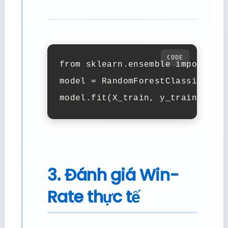
from sklearn.ensemble import Ran
model = RandomForestClassifier(n
model.fit(X_train, y_train)
3. Đánh giá Win-
Rate thực tế