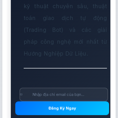
kỹ thuật chuyên sâu, thuật
toán giao dịch tự động
(Trading Bot) và các giải
pháp công nghệ mới nhất từ
Hướng Nghiệp Dữ Liệu.
Đăng Ký Ngay