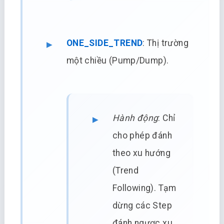
ONE_SIDE_TREND
: Thị trường
một chiều (Pump/Dump).
Hành động
: Chỉ
cho phép đánh
theo xu hướng
(Trend
Following). Tạm
dừng các Step
đánh ngược xu