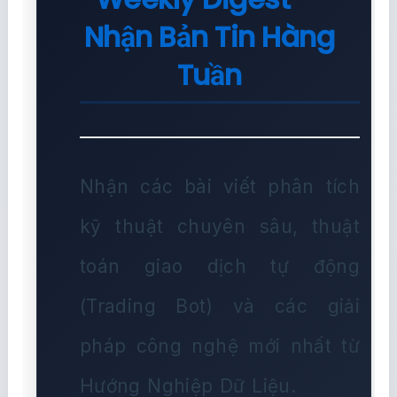
Nhận Bản Tin Hàng
Tuần
Nhận các bài viết phân tích
kỹ thuật chuyên sâu, thuật
toán giao dịch tự động
(Trading Bot) và các giải
pháp công nghệ mới nhất từ
Hướng Nghiệp Dữ Liệu.