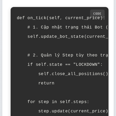
def on_tick(self, current_price):

    # 1. Cập nhật trạng thái Bot (Bot
    self.update_bot_state(current_pri
    # 2. Quản lý Step tùy theo trạng 
    if self.state == "LOCKDOWN":

        self.close_all_positions() # 
        return

    for step in self.steps:
