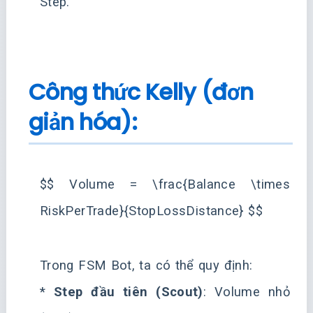
Step.
Công thức Kelly (đơn
giản hóa):
$$ Volume = \frac{Balance \times
RiskPerTrade}{StopLossDistance} $$
Trong FSM Bot, ta có thể quy định:
*
Step đầu tiên (Scout)
: Volume nhỏ