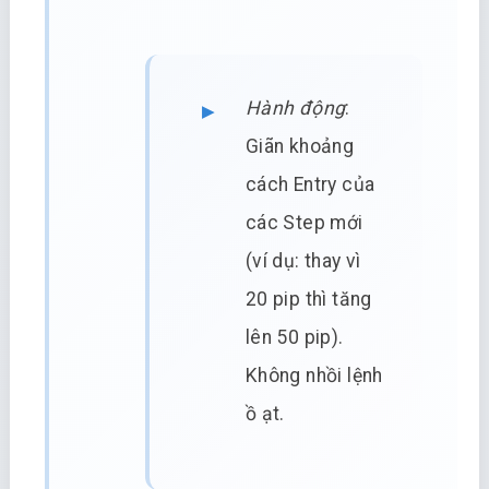
Hành động
:
Giãn khoảng
cách Entry của
các Step mới
(ví dụ: thay vì
20 pip thì tăng
lên 50 pip).
Không nhồi lệnh
ồ ạt.