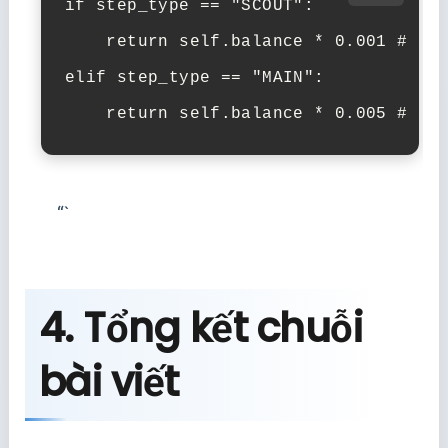
if step_type == "SCOUT":

    return self.balance * 0.001 # 0.1
elif step_type == "MAIN":

“`
4. Tổng kết chuỗi
bài viết