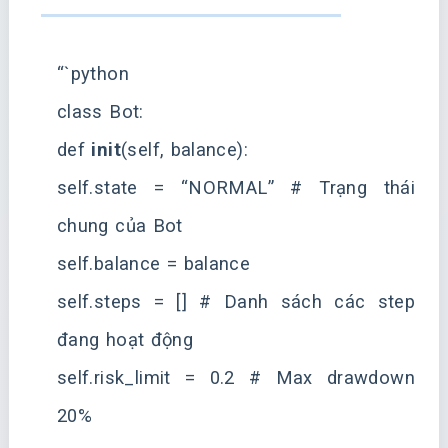
“`python
class Bot:
def
init
(self, balance):
self.state = “NORMAL” # Trạng thái
chung của Bot
self.balance = balance
self.steps = [] # Danh sách các step
đang hoạt động
self.risk_limit = 0.2 # Max drawdown
20%