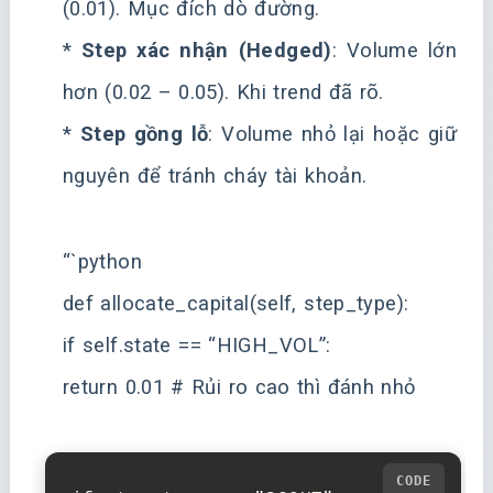
(0.01). Mục đích dò đường.
*
Step xác nhận (Hedged)
: Volume lớn
hơn (0.02 – 0.05). Khi trend đã rõ.
*
Step gồng lỗ
: Volume nhỏ lại hoặc giữ
nguyên để tránh cháy tài khoản.
“`python
def allocate_capital(self, step_type):
if self.state == “HIGH_VOL”:
return 0.01 # Rủi ro cao thì đánh nhỏ