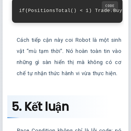
if(PositionsTotal() < 1) Trade.Buy(0
Cách tiếp cận này coi Robot là một sinh
vật “mù tạm thời”. Nó hoàn toàn tin vào
những gì sàn hiển thị mà không có cơ
chế tự nhận thức hành vi vừa thực hiện.
5. Kết luận
Race Condition không chỉ là lỗi code; nó