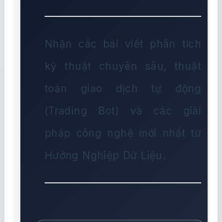
Nhận các bài viết phân tích
kỹ thuật chuyên sâu, thuật
toán giao dịch tự động
(Trading Bot) và các giải
pháp công nghệ mới nhất từ
Hướng Nghiệp Dữ Liệu.