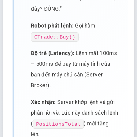
đây? ĐÚNG.”
Robot phát lệnh:
Gọi hàm
.
CTrade::Buy()
Độ trễ (Latency):
Lệnh mất 100ms
– 500ms để bay từ máy tính của
bạn đến máy chủ sàn (Server
Broker).
Xác nhận:
Server khớp lệnh và gửi
phản hồi về. Lúc này danh sách lệnh
(
) mới tăng
PositionsTotal
lên.