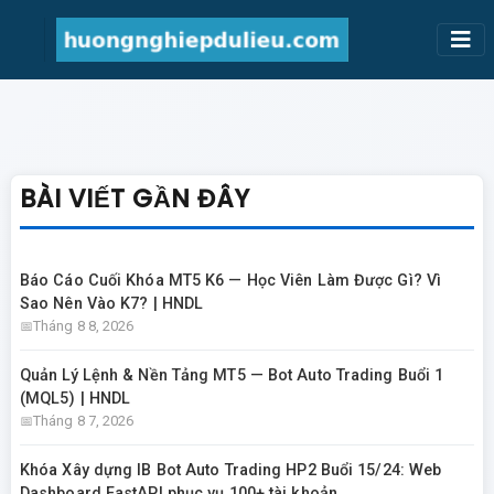
BÀI VIẾT GẦN ĐÂY
Báo Cáo Cuối Khóa MT5 K6 — Học Viên Làm Được Gì? Vì
Sao Nên Vào K7? | HNDL
Tháng 8 8, 2026
Quản Lý Lệnh & Nền Tảng MT5 — Bot Auto Trading Buổi 1
(MQL5) | HNDL
Tháng 8 7, 2026
Khóa Xây dựng IB Bot Auto Trading HP2 Buổi 15/24: Web
Dashboard FastAPI phục vụ 100+ tài khoản