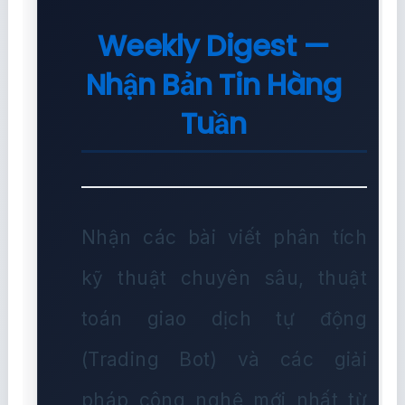
Weekly Digest —
Nhận Bản Tin Hàng
Tuần
Nhận các bài viết phân tích
kỹ thuật chuyên sâu, thuật
toán giao dịch tự động
(Trading Bot) và các giải
pháp công nghệ mới nhất từ