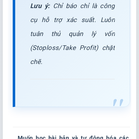
Lưu ý:
Chỉ báo chỉ là công
cụ hỗ trợ xác suất. Luôn
tuân thủ quản lý vốn
(Stoploss/Take Profit) chặt
chẽ.
Muốn học bài bản và tự động hóa các