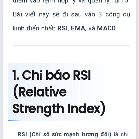
điểm vào lệnh hợp lý và quản lý rủi ro.
Bài viết này sẽ đi sâu vào 3 công cụ
kinh điển nhất:
RSI
,
EMA
, và
MACD
.
1. Chỉ báo RSI
(Relative
Strength Index)
RSI (Chỉ số sức mạnh tương đối)
là chỉ