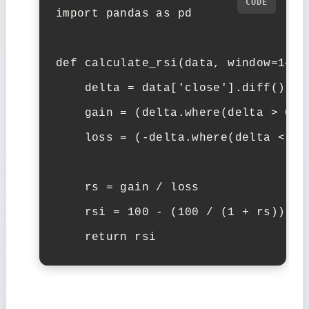
import
pandas
as
pd
def
calculate_rsi
(
data
,
window
=
14
):
delta
=
data
[
'close'
]
.
diff
()
gain
=
(
delta
.
where
(
delta
>
0
,
loss
=
(
-
delta
.
where
(
delta
<
0
,
rs
=
gain
/
loss
rsi
=
100
-
(
100
/
(
1
+
rs
))
return
rsi