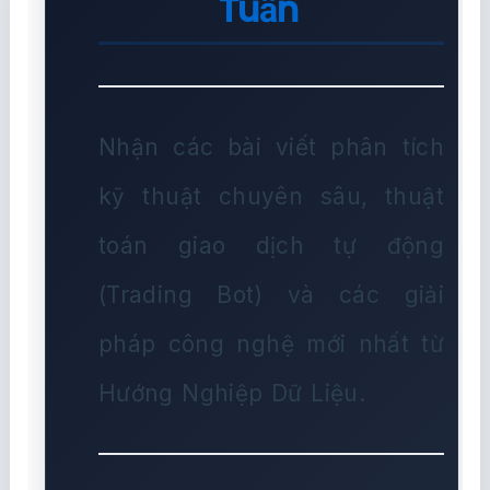
Tuần
Nhận các bài viết phân tích
kỹ thuật chuyên sâu, thuật
toán giao dịch tự động
(Trading Bot) và các giải
pháp công nghệ mới nhất từ
Hướng Nghiệp Dữ Liệu.