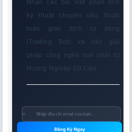
Nhận các bài viết phân tích
kỹ thuật chuyên sâu, thuật
toán giao dịch tự động
(Trading Bot) và các giải
pháp công nghệ mới nhất từ
Hướng Nghiệp Dữ Liệu.
Đăng Ký Ngay