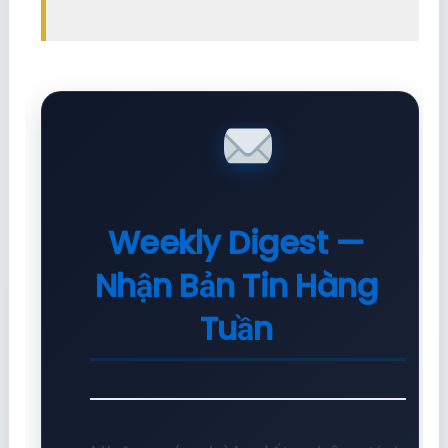
Weekly Digest —
Nhận Bản Tin Hàng
Tuần