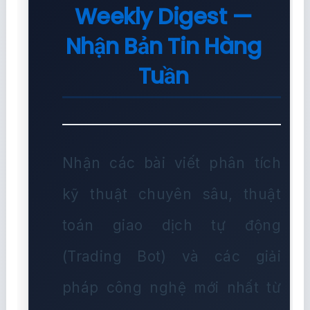
Weekly Digest —
Nhận Bản Tin Hàng
Tuần
Nhận các bài viết phân tích
kỹ thuật chuyên sâu, thuật
toán giao dịch tự động
(Trading Bot) và các giải
pháp công nghệ mới nhất từ