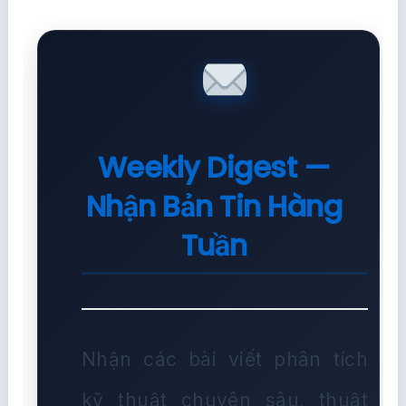
Weekly Digest —
Nhận Bản Tin Hàng
Tuần
Nhận các bài viết phân tích
kỹ thuật chuyên sâu, thuật