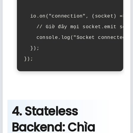
io
.
on
(
"connection"
,
(
socket
)
=>
{
// Giờ đây mọi socket.emit sẽ đ
console
.
log
(
"Socket connected t
});
});
4. Stateless
Backend: Chìa