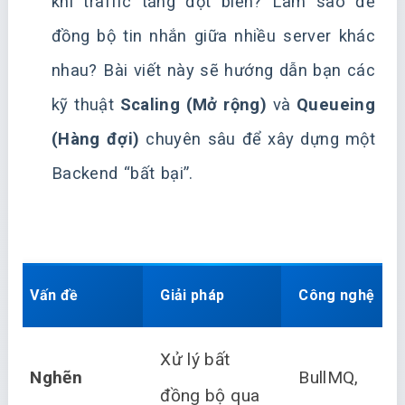
khi traffic tăng đột biến? Làm sao để
đồng bộ tin nhắn giữa nhiều server khác
nhau? Bài viết này sẽ hướng dẫn bạn các
kỹ thuật
Scaling (Mở rộng)
và
Queueing
(Hàng đợi)
chuyên sâu để xây dựng một
Backend “bất bại”.
Vấn đề
Giải pháp
Công nghệ
Xử lý bất
Nghẽn
BullMQ,
đồng bộ qua