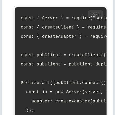
const
{
Server
}
=
require
(
"socket.
const
{
createClient
}
=
require
(
"r
const
{
createAdapter
}
=
require
(
"
const
pubClient
=
createClient
({
ur
const
subClient
=
pubClient
.
duplica
Promise
.
all
([
pubClient
.
connect
(),
s
const
io
=
new
Server
(
server
,
{
adapter
:
createAdapter
(
pubClien
});