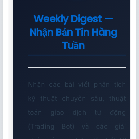
Weekly Digest —
Nhận Bản Tin Hàng
Tuần
Nhận các bài viết phân tích
kỹ thuật chuyên sâu, thuật
toán giao dịch tự động
(Trading Bot) và các giải