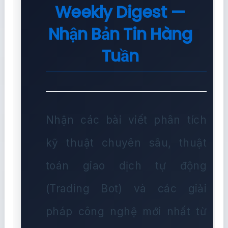
Weekly Digest —
Nhận Bản Tin Hàng
Tuần
Nhận các bài viết phân tích
kỹ thuật chuyên sâu, thuật
toán giao dịch tự động
(Trading Bot) và các giải
pháp công nghệ mới nhất từ