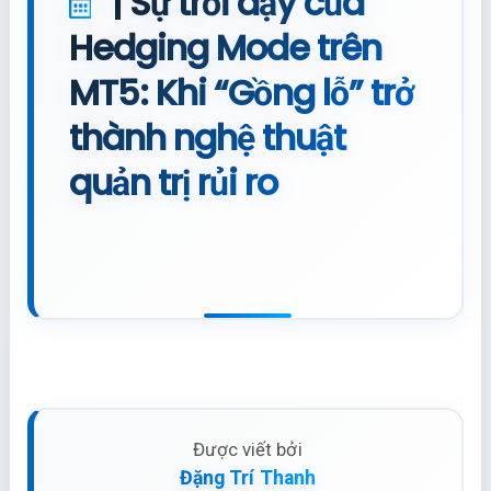
| Sự trỗi dậy của
Hedging Mode trên
MT5: Khi “Gồng lỗ” trở
thành nghệ thuật
quản trị rủi ro
Được viết bởi
Đặng Trí Thanh