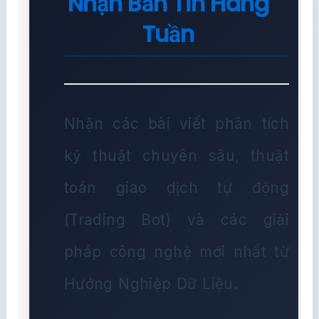
Nhận Bản Tin Hàng
Tuần
Nhận các bài viết phân tích
kỹ thuật chuyên sâu, thuật
toán giao dịch tự động
(Trading Bot) và các giải
pháp công nghệ mới nhất từ
Hướng Nghiệp Dữ Liệu.