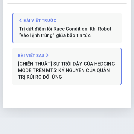
BÀI VIẾT TRƯỚC
Trị dứt điểm lỗi Race Condition: Khi Robot
“vào lệnh trùng” giữa bão tin tức
BÀI VIẾT SAU
[CHIẾN THUẬT] SỰ TRỖI DẬY CỦA HEDGING
MODE TRÊN MT5: KỶ NGUYÊN CỦA QUẢN
TRỊ RỦI RO ĐỐI ỨNG