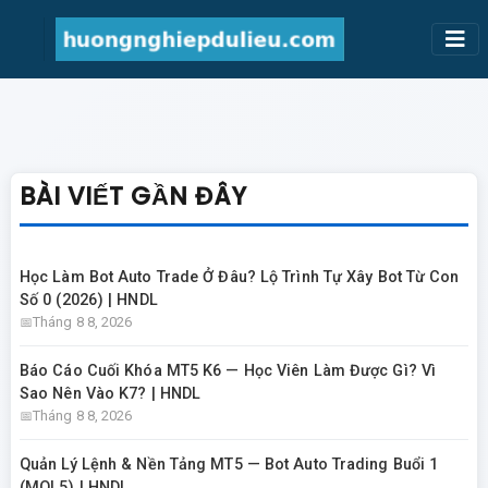
BÀI VIẾT GẦN ĐÂY
Học Làm Bot Auto Trade Ở Đâu? Lộ Trình Tự Xây Bot Từ Con
Số 0 (2026) | HNDL
Tháng 8 8, 2026
Báo Cáo Cuối Khóa MT5 K6 — Học Viên Làm Được Gì? Vì
Sao Nên Vào K7? | HNDL
Tháng 8 8, 2026
Quản Lý Lệnh & Nền Tảng MT5 — Bot Auto Trading Buổi 1
(MQL5) | HNDL