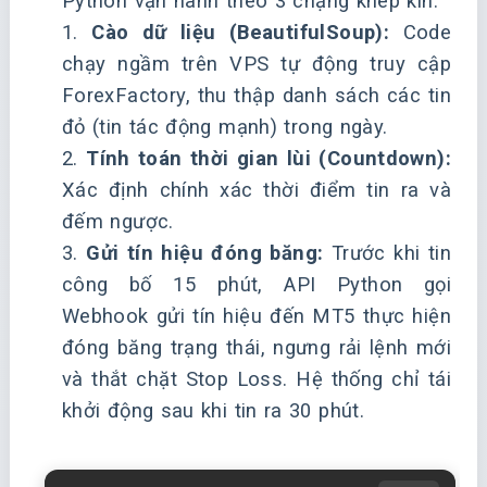
Python vận hành theo 3 chặng khép kín:
1.
Cào dữ liệu (BeautifulSoup):
Code
chạy ngầm trên VPS tự động truy cập
ForexFactory, thu thập danh sách các tin
đỏ (tin tác động mạnh) trong ngày.
2.
Tính toán thời gian lùi (Countdown):
Xác định chính xác thời điểm tin ra và
đếm ngược.
3.
Gửi tín hiệu đóng băng:
Trước khi tin
công bố 15 phút, API Python gọi
Webhook gửi tín hiệu đến MT5 thực hiện
đóng băng trạng thái, ngưng rải lệnh mới
và thắt chặt Stop Loss. Hệ thống chỉ tái
khởi động sau khi tin ra 30 phút.