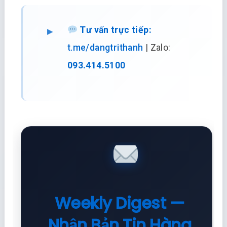
Tư vấn trực tiếp:
t.me/dangtrithanh
| Zalo:
093.414.5100
Weekly Digest —
Nhận Bản Tin Hàng