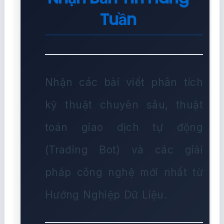
Tuần
Nhận các bài viết phân tích
kỹ thuật chuyên sâu, thuật
toán giao dịch tự động
(Trading Bot) và các giải
pháp công nghệ mới nhất từ
Hướng Nghiệp Dữ Liệu.