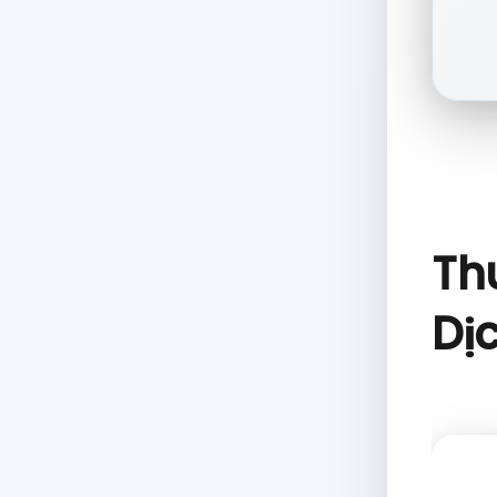
Th
Dị