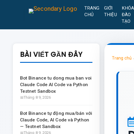
TRANG
GIỚI
KHÓ
CHỦ
THIỆU
ĐÀO
TẠO
BÀI VIẾT GẦN ĐÂY
Trang chủ
Bot Binance tu dong mua ban voi
Claude Code AI Code va Python
Testnet Sandbox
Tháng 8 9, 2026
Bot Binance tự động mua/bán với
Claude Code, AI Code và Python
— Testnet Sandbox
Tháng 8 9, 2026