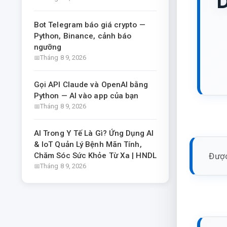
D
Bot Telegram báo giá crypto —
Python, Binance, cảnh báo
ngưỡng
Tháng 8 9, 2026
Gọi API Claude và OpenAI bằng
Python — AI vào app của bạn
Tháng 8 9, 2026
AI Trong Y Tế Là Gì? Ứng Dụng AI
& IoT Quản Lý Bệnh Mãn Tính,
Được
Chăm Sóc Sức Khỏe Từ Xa | HNDL
Tháng 8 9, 2026