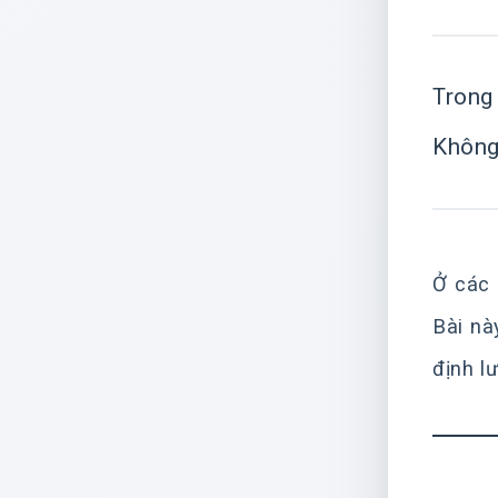
Trong 
Không
Ở các 
Bài nà
định l