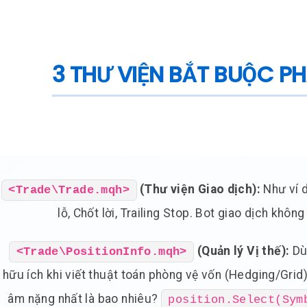
3 THƯ VIỆN BẮT BUỘC P
(Thư viện Giao dịch):
Như ví d
<Trade\Trade.mqh>
lỗ, Chốt lời, Trailing Stop. Bot giao dịch không
(Quản lý Vị thế):
Dùn
<Trade\PositionInfo.mqh>
hữu ích khi viết thuật toán phòng vệ vốn (Hedging/Gri
âm nặng nhất là bao nhiêu?
position.Select(Sym