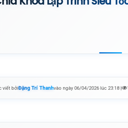
hìa Khóa Lập Trình Siêu Tố
 viết bởi
vào ngày 06/04/2026 lúc 23:18 |
Đặng Trí Thanh