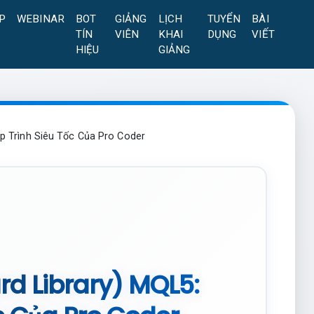
P
WEBINAR
BOT
GIẢNG
LỊCH
TUYỂN
BÀI
TÍN
VIÊN
KHAI
DỤNG
VIẾT
HIỆU
GIẢNG
p Trình Siêu Tốc Của Pro Coder
rd Library) MQL5: