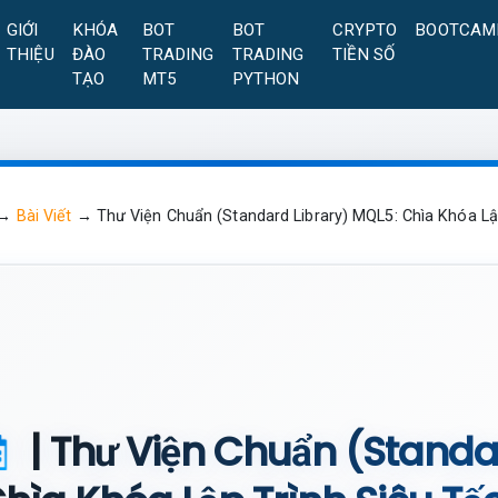
GIỚI
KHÓA
BOT
BOT
CRYPTO
BOOTCAM
THIỆU
ĐÀO
TRADING
TRADING
TIỀN SỐ
TẠO
MT5
PYTHON
→
Bài Viết
→
Thư Viện Chuẩn (Standard Library) MQL5: Chìa Khóa Lậ
| Thư Viện Chuẩn (Standa