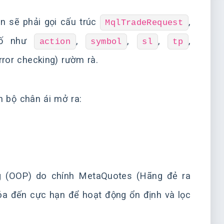
ạn sẽ phải gọi cấu trúc
,
MqlTradeRequest
số như
,
,
,
,
action
symbol
sl
tp
rror checking) rườm rà.
n bộ chân ái mở ra:
ng (OOP) do chính MetaQuotes (Hãng đẻ ra
óa đến cực hạn để hoạt động ổn định và lọc