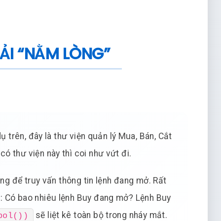
HẢI “NẰM LÒNG”
ụ trên, đây là thư viện quản lý Mua, Bán, Cắt
 có thư viện này thì coi như vứt đi.
g để truy vấn thông tin lệnh đang mở. Rất
d): Có bao nhiêu lệnh Buy đang mở? Lệnh Buy
sẽ liệt kê toàn bộ trong nháy mắt.
bol())