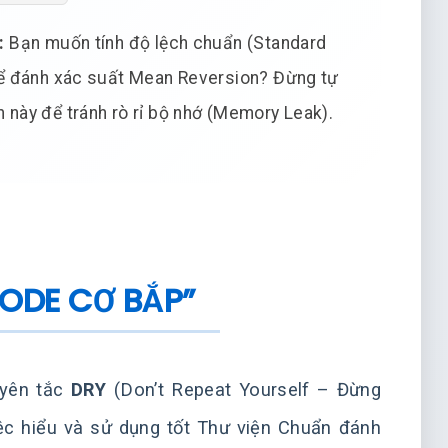
:
Bạn muốn tính độ lệch chuẩn (Standard
ể đánh xác suất Mean Reversion? Đừng tự
n này để tránh rò rỉ bộ nhớ (Memory Leak).
CODE CƠ BẮP”
uyên tắc
DRY
(Don’t Repeat Yourself – Đừng
iệc hiểu và sử dụng tốt Thư viện Chuẩn đánh