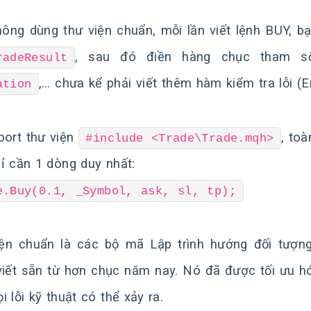
ông dùng thư viện chuẩn, mỗi lần viết lệnh BUY, b
, sau đó điền hàng chục tham 
radeResult
,… chưa kể phải viết thêm hàm kiểm tra lỗi (E
ation
port thư viện
, toà
#include <Trade\Trade.mqh>
ỉ cần 1 dòng duy nhất:
e.Buy(0.1, _Symbol, ask, sl, tp);
ện chuẩn là các bộ mã Lập trình hướng đối tượ
iết sẵn từ hơn chục năm nay. Nó đã được tối ưu h
i lỗi kỹ thuật có thể xảy ra.