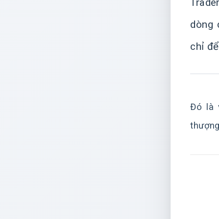
Trade
dòng 
chỉ để
Đó là 
thượng