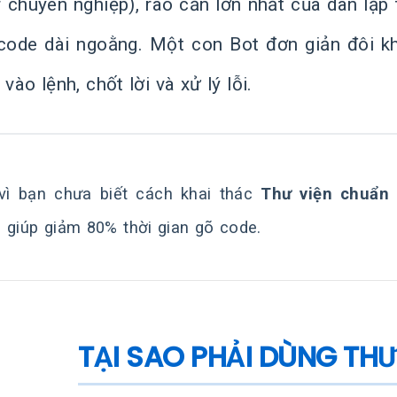
r chuyên nghiệp), rào cản lớn nhất của dân lập
code dài ngoằng. Một con Bot đơn giản đôi k
 vào lệnh, chốt lời và xử lý lỗi.
vì bạn chưa biết cách khai thác
Thư viện chuẩn 
 giúp giảm 80% thời gian gõ code.
TẠI SAO PHẢI DÙNG TH