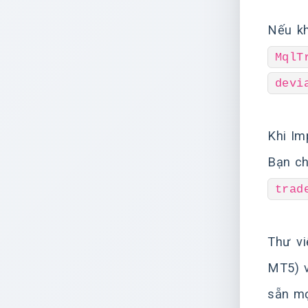
Nếu kh
MqlT
devi
Khi Im
Bạn ch
trad
Thư vi
MT5) v
sẵn mọ