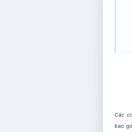
Các co
bao gi