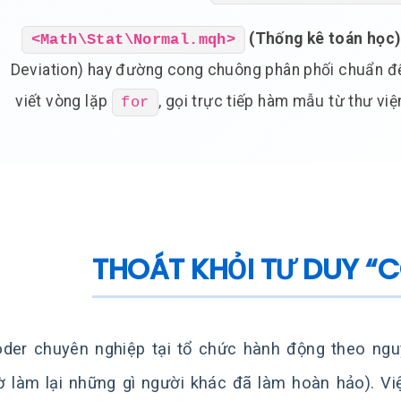
(Thống kê toán học)
<Math\Stat\Normal.mqh>
Deviation) hay đường cong chuông phân phối chuẩn đ
viết vòng lặp
, gọi trực tiếp hàm mẫu từ thư việ
for
THOÁT KHỎI TƯ DUY “
der chuyên nghiệp tại tổ chức hành động theo ng
ờ làm lại những gì người khác đã làm hoàn hảo). V