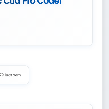
c Của Pro Coder
79 lượt xem