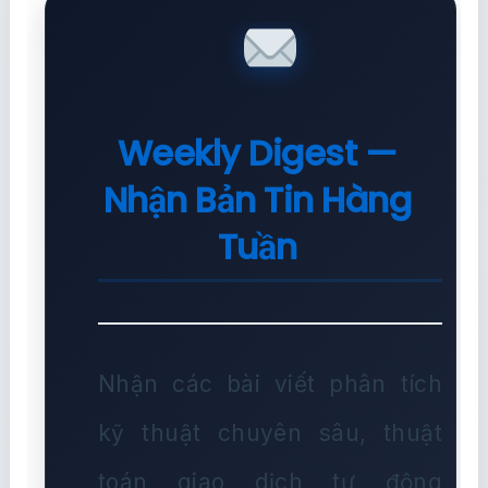
Weekly Digest —
Nhận Bản Tin Hàng
Tuần
Nhận các bài viết phân tích
kỹ thuật chuyên sâu, thuật
toán giao dịch tự động