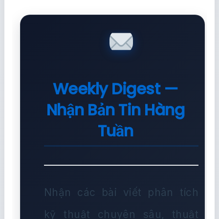
Weekly Digest —
Nhận Bản Tin Hàng
Tuần
Nhận các bài viết phân tích
kỹ thuật chuyên sâu, thuật