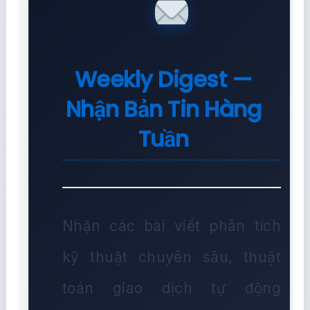
Weekly Digest —
Nhận Bản Tin Hàng
Tuần
Nhận các bài viết phân tích
kỹ thuật chuyên sâu, thuật
toán giao dịch tự động