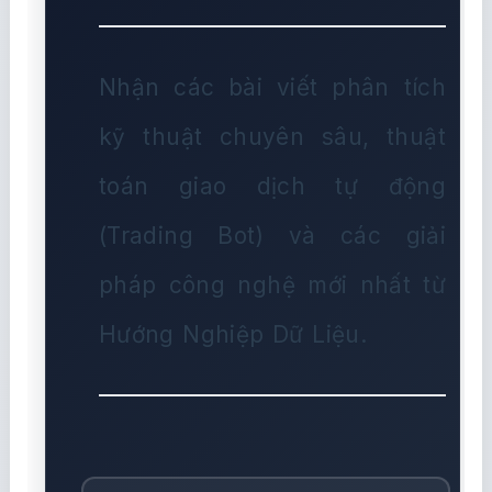
Nhận các bài viết phân tích
kỹ thuật chuyên sâu, thuật
toán giao dịch tự động
(Trading Bot) và các giải
pháp công nghệ mới nhất từ
Hướng Nghiệp Dữ Liệu.