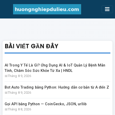
BÀI VIẾT GẦN ĐÂY
AI Trong Y Tế Là Gì? Ứng Dụng AI & IoT Quản Lý Bệnh Mãn
Tính, Chăm Sóc Sức Khỏe Từ Xa | HNDL
Tháng 8 9, 2026
Bot Auto Trading bằng Python: Hướng dẫn cơ bản từ A đến Z
Tháng 8 9, 2026
Gọi API bằng Python — CoinGecko, JSON, urllib
Tháng 8 8, 2026