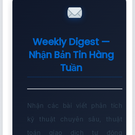
Weekly Digest —
Nhận Bản Tin Hàng
Tuần
Nhận các bài viết phân tích
kỹ thuật chuyên sâu, thuật
toán giao dịch tự động