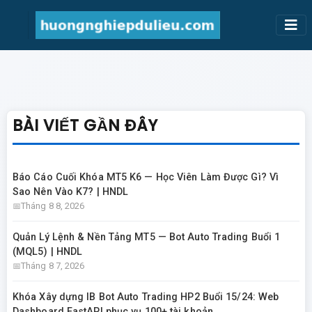
BÀI VIẾT GẦN ĐÂY
Báo Cáo Cuối Khóa MT5 K6 — Học Viên Làm Được Gì? Vì
Sao Nên Vào K7? | HNDL
Tháng 8 8, 2026
Quản Lý Lệnh & Nền Tảng MT5 — Bot Auto Trading Buổi 1
(MQL5) | HNDL
Tháng 8 7, 2026
Khóa Xây dựng IB Bot Auto Trading HP2 Buổi 15/24: Web
Dashboard FastAPI phục vụ 100+ tài khoản