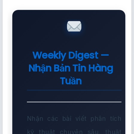
Weekly Digest —
Nhận Bản Tin Hàng
Tuần
Nhận các bài viết phân tích
kỹ thuật chuyên sâu, thuật