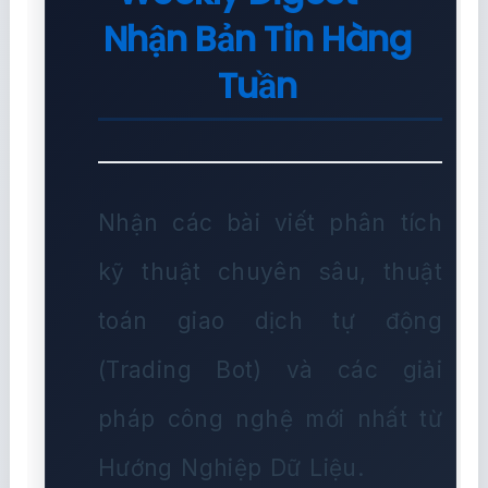
Nhận Bản Tin Hàng
Tuần
Nhận các bài viết phân tích
kỹ thuật chuyên sâu, thuật
toán giao dịch tự động
(Trading Bot) và các giải
pháp công nghệ mới nhất từ
Hướng Nghiệp Dữ Liệu.