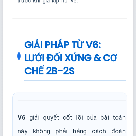
trước khi giá kịp hồi về.
GIẢI PHÁP TỪ V6:
LƯỚI ĐỐI XỨNG & CƠ
CHẾ 2B-2S
V6
giải quyết cốt lõi của bài toán
này không phải bằng cách đoán