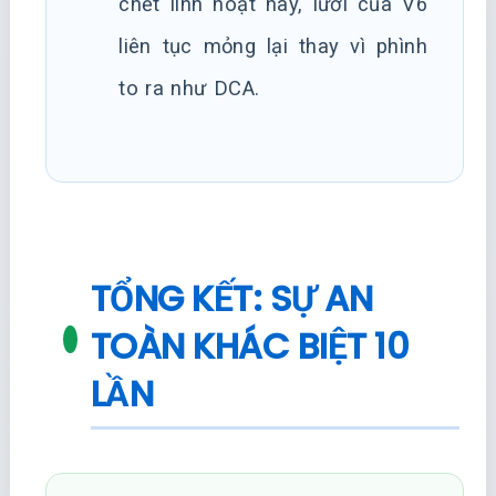
chết linh hoạt này, lưới của V6
liên tục mỏng lại thay vì phình
to ra như DCA.
TỔNG KẾT: SỰ AN
TOÀN KHÁC BIỆT 10
LẦN