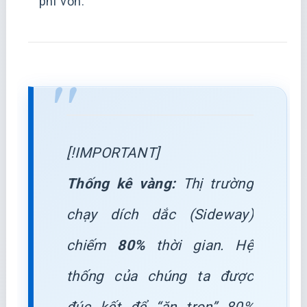
phí vốn.
[!IMPORTANT]
Thống kê vàng:
Thị trường
chạy dích dắc (Sideway)
chiếm
80%
thời gian. Hệ
thống của chúng ta được