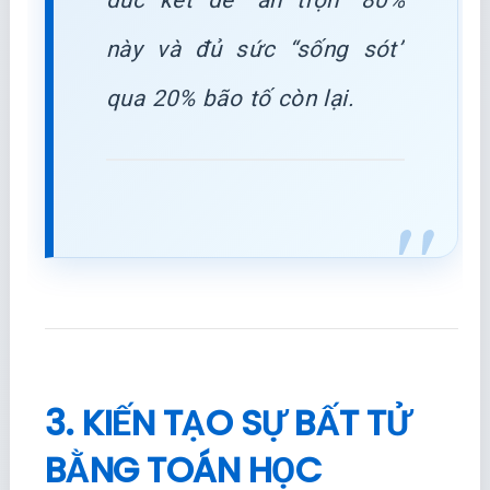
đúc kết để “ăn trọn” 80%
này và đủ sức “sống sót”
qua 20% bão tố còn lại.
3. KIẾN TẠO SỰ BẤT TỬ
BẰNG TOÁN HỌC