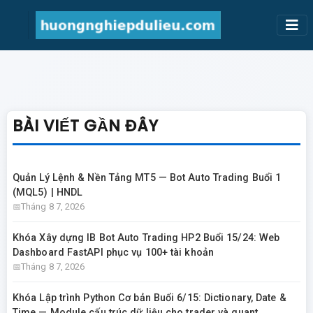
BÀI VIẾT GẦN ĐÂY
Quản Lý Lệnh & Nền Tảng MT5 — Bot Auto Trading Buổi 1
(MQL5) | HNDL
Tháng 8 7, 2026
Khóa Xây dựng IB Bot Auto Trading HP2 Buổi 15/24: Web
Dashboard FastAPI phục vụ 100+ tài khoản
Tháng 8 7, 2026
Khóa Lập trình Python Cơ bản Buổi 6/15: Dictionary, Date &
Time — Module cấu trúc dữ liệu cho trader và quant