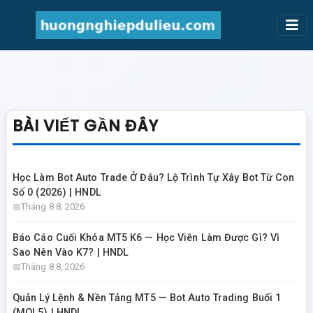
BÀI VIẾT GẦN ĐÂY
Học Làm Bot Auto Trade Ở Đâu? Lộ Trình Tự Xây Bot Từ Con
Số 0 (2026) | HNDL
Tháng 8 8, 2026
Báo Cáo Cuối Khóa MT5 K6 — Học Viên Làm Được Gì? Vì
Sao Nên Vào K7? | HNDL
Tháng 8 8, 2026
Quản Lý Lệnh & Nền Tảng MT5 — Bot Auto Trading Buổi 1
(MQL5) | HNDL