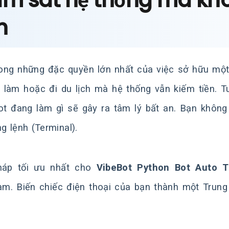
ám sát hệ thống mà k
h
ong những đặc quyền lớn nhất của việc sở hữu một 
i làm hoặc đi du lịch mà hệ thống vẫn kiếm tiền. Tu
ot đang làm gì sẽ gây ra tâm lý bất an. Bạn khôn
ng lệnh (Terminal).
pháp tối ưu nhất cho
VibeBot Python Bot Auto T
am. Biến chiếc điện thoại của bạn thành một Trun