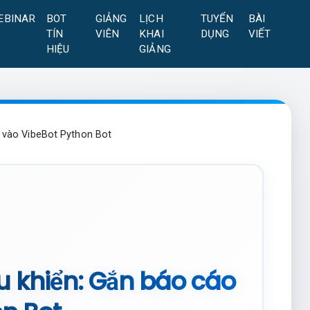
EBINAR
BOT
GIẢNG
LỊCH
TUYỂN
BÀI
TÍN
VIÊN
KHAI
DỤNG
VIẾT
HIỆU
GIẢNG
 vào VibeBot Python Bot
u khiển: Gắn báo cáo