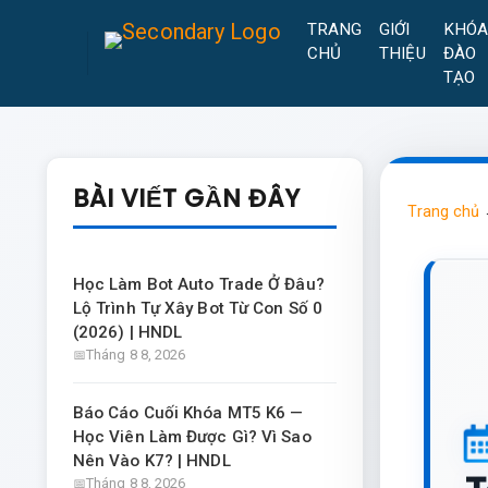
TRANG
GIỚI
KHÓ
CHỦ
THIỆU
ĐÀO
TẠO
BÀI VIẾT GẦN ĐÂY
Trang chủ
Học Làm Bot Auto Trade Ở Đâu?
Lộ Trình Tự Xây Bot Từ Con Số 0
(2026) | HNDL
Tháng 8 8, 2026
Báo Cáo Cuối Khóa MT5 K6 —
Học Viên Làm Được Gì? Vì Sao
Nên Vào K7? | HNDL
Tháng 8 8, 2026