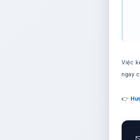
Việc k
ngay c
👉
Hướ