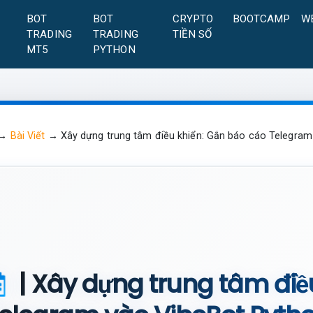
A
BOT
BOT
CRYPTO
BOOTCAMP
W
TRADING
TRADING
TIỀN SỐ
MT5
PYTHON
→
Bài Viết
→
Xây dựng trung tâm điều khiển: Gắn báo cáo Telegram
| Xây dựng trung tâm điề