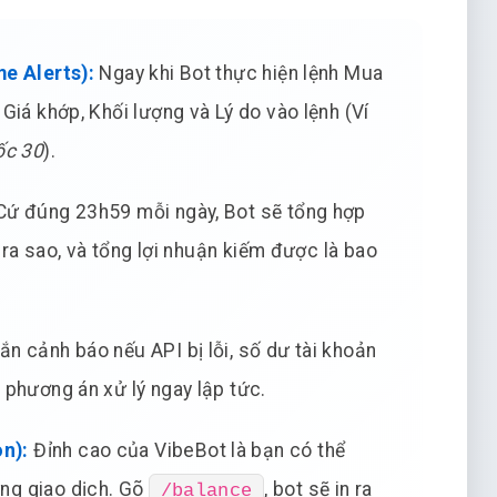
me Alerts):
Ngay khi Bot thực hiện lệnh Mua
iá khớp, Khối lượng và Lý do vào lệnh (Ví
ốc 30
).
ứ đúng 23h59 mỗi ngày, Bot sẽ tổng hợp
 ra sao, và tổng lợi nhuận kiếm được là bao
ắn cảnh báo nếu API bị lỗi, số dư tài khoản
phương án xử lý ngay lập tức.
n):
Đỉnh cao của VibeBot là bạn có thể
ừng giao dịch. Gõ
, bot sẽ in ra
/balance