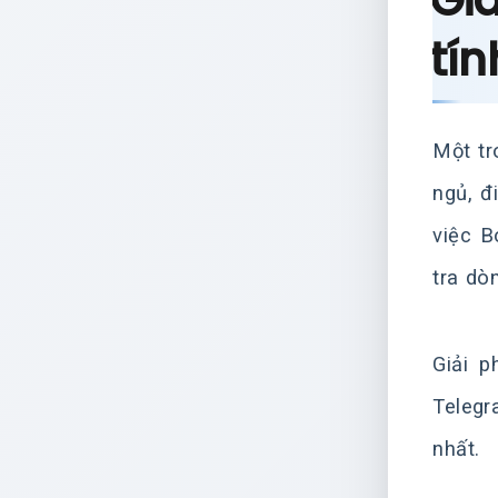
Gi
tín
Một tr
ngủ, đ
việc B
tra dò
Giải 
Telegr
nhất.