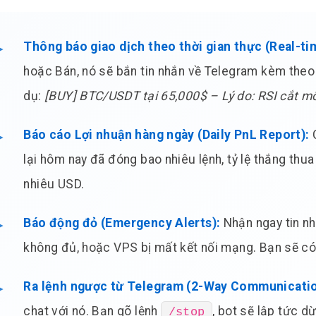
Thông báo giao dịch theo thời gian thực (Real-ti
hoặc Bán, nó sẽ bắn tin nhắn về Telegram kèm theo G
dụ:
[BUY] BTC/USDT tại 65,000$ – Lý do: RSI cắt m
Báo cáo Lợi nhuận hàng ngày (Daily PnL Report):
C
lại hôm nay đã đóng bao nhiêu lệnh, tỷ lệ thắng thua
nhiêu USD.
Báo động đỏ (Emergency Alerts):
Nhận ngay tin nh
không đủ, hoặc VPS bị mất kết nối mạng. Bạn sẽ có 
Ra lệnh ngược từ Telegram (2-Way Communicatio
chat với nó. Bạn gõ lệnh
, bot sẽ lập tức d
/stop