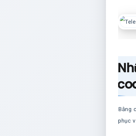
Nh
co
Bằng c
phục v