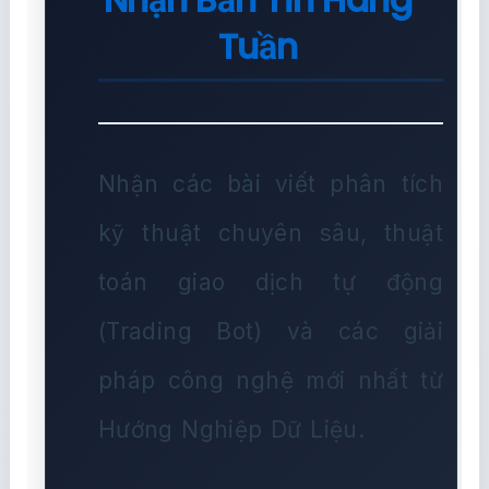
Tuần
Nhận các bài viết phân tích
kỹ thuật chuyên sâu, thuật
toán giao dịch tự động
(Trading Bot) và các giải
pháp công nghệ mới nhất từ
Hướng Nghiệp Dữ Liệu.