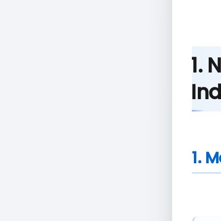
1.
Ind
1. 