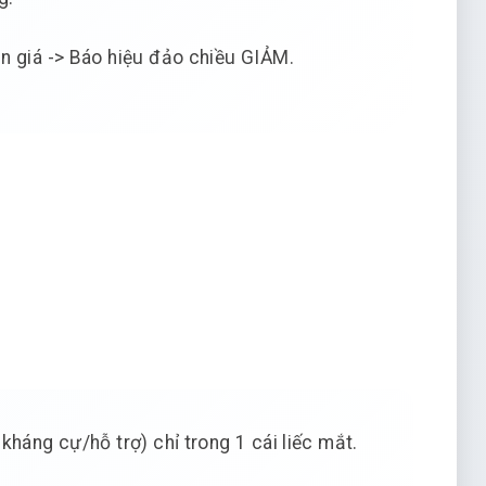
n giá -> Báo hiệu đảo chiều GIẢM.
háng cự/hỗ trợ) chỉ trong 1 cái liếc mắt.