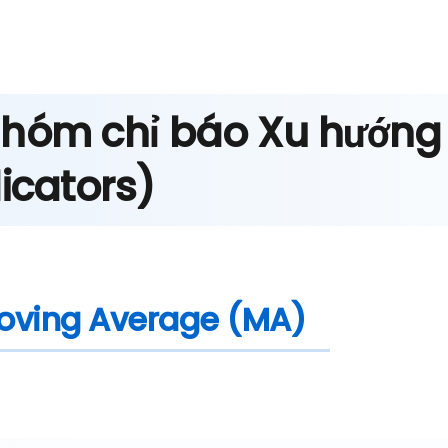
 Nhóm chỉ báo Xu hướng
icators)
Moving Average (MA)