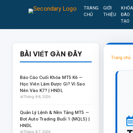
TRANG
GIỚI
KHÓ
CHỦ
THIỆU
ĐÀO
TẠO
BÀI VIẾT GẦN ĐÂY
Trang chủ
Báo Cáo Cuối Khóa MT5 K6 —
Học Viên Làm Được Gì? Vì Sao
Nên Vào K7? | HNDL
Tháng 8 8, 2026
Quản Lý Lệnh & Nền Tảng MT5 —
Bot Auto Trading Buổi 1 (MQL5) |
HNDL
Tháng 8 7, 2026