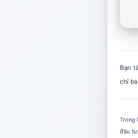
Bạn t
chỉ b
Trong 
đầu tư