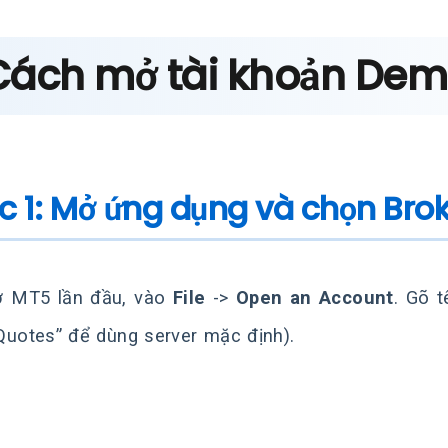
 Cách mở tài khoản Dem
c 1: Mở ứng dụng và chọn Bro
ở MT5 lần đầu, vào
File
->
Open an Account
. Gõ 
uotes” để dùng server mặc định).