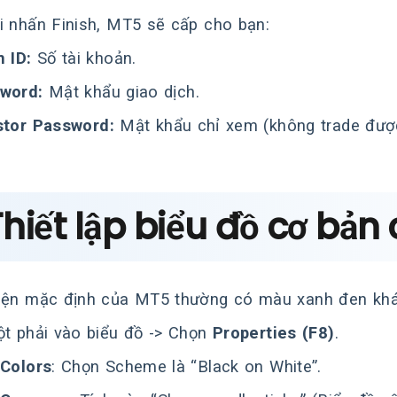
i nhấn Finish, MT5 sẽ cấp cho bạn:
n ID:
Số tài khoản.
word:
Mật khẩu giao dịch.
stor Password:
Mật khẩu chỉ xem (không trade đượ
Thiết lập biểu đồ cơ bản
iện mặc định của MT5 thường có màu xanh đen khá 
ột phải vào biểu đồ -> Chọn
Properties (F8)
.
Colors
: Chọn Scheme là “Black on White”.