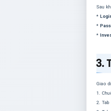
Sau kh
*
Logi
*
Pass
*
Inve
3. 
Giao d
1. Chu
2. Tab