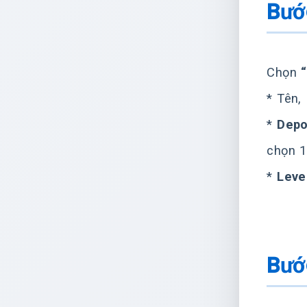
Bướ
Chọn
* Tên,
*
Depo
chọn 1
*
Leve
Bướ