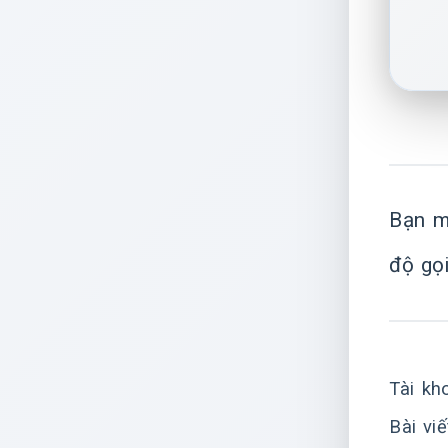
Bạn m
độ gọ
Tài kh
Bài vi