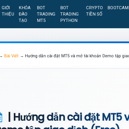
GIỚI
KHÓA
BOT
BOT
CRYPTO
BOOTCAM
THIỆU
ĐÀO
TRADING
TRADING
TIỀN SỐ
TẠO
MT5
PYTHON
→
Bài Viết
→
Hướng dẫn cài đặt MT5 và mở tài khoản Demo tập giao
| Hướng dẫn cài đặt MT5 