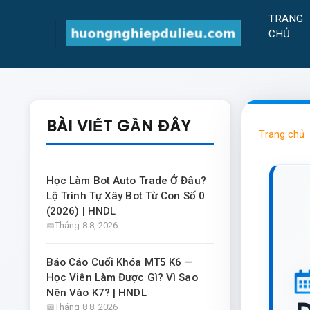
TRANG
CHỦ
BÀI VIẾT GẦN ĐÂY
Trang chủ
Học Làm Bot Auto Trade Ở Đâu?
Lộ Trình Tự Xây Bot Từ Con Số 0
(2026) | HNDL
Tháng 8 8, 2026
Báo Cáo Cuối Khóa MT5 K6 —
Học Viên Làm Được Gì? Vì Sao
Nên Vào K7? | HNDL
Tháng 8 8, 2026