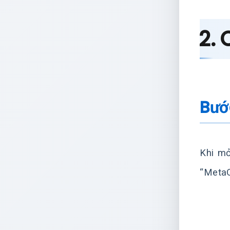
2.
Bướ
Khi m
“MetaQ