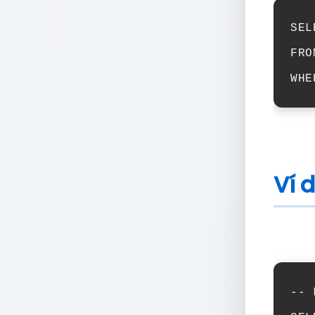
SEL
FRO
WHE
Ví 
-- 