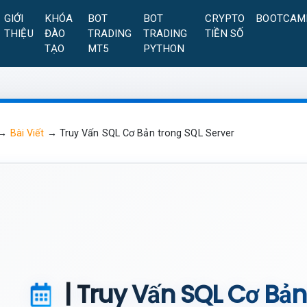
GIỚI
KHÓA
BOT
BOT
CRYPTO
BOOTCAM
THIỆU
ĐÀO
TRADING
TRADING
TIỀN SỐ
TẠO
MT5
PYTHON
→
Bài Viết
→
Truy Vấn SQL Cơ Bản trong SQL Server
| Truy Vấn SQL Cơ Bản