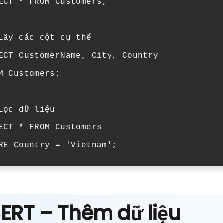
ECT * FROM Customers;

Lấy các cột cụ thể

ECT CustomerName, City, Country 

M Customers;

Lọc dữ liệu

ECT * FROM Customers 

RE Country = 'Vietnam';
ERT – Thêm dữ liệu