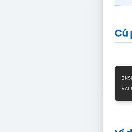
Cú 
INS
VAL