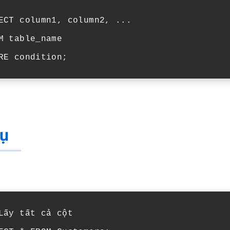
ECT column1, column2, ...

M table_name

RE condition;
dụ
Lấy tất cả cột
