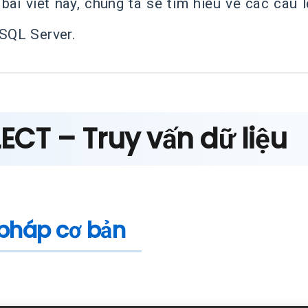
 bài viết này, chúng ta sẽ tìm hiểu về các câ
 SQL Server.
ECT – Truy vấn dữ liệu
pháp cơ bản