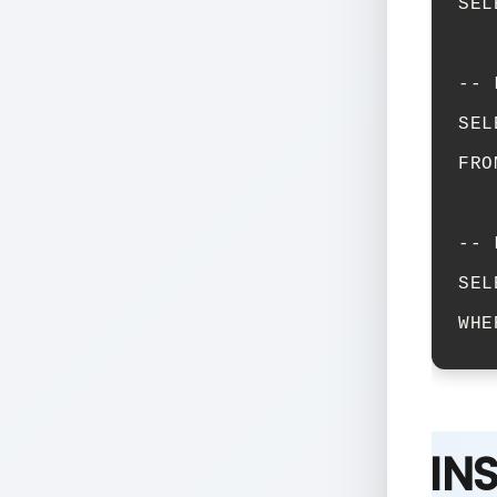
SEL
-- 
SEL
FRO
-- 
SEL
WHE
INS