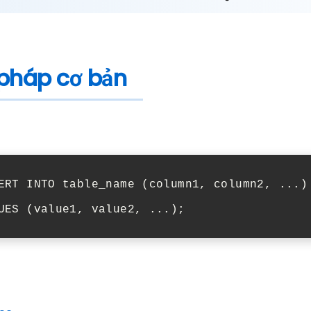
pháp cơ bản
ERT INTO table_name (column1, column2, ...)

UES (value1, value2, ...);