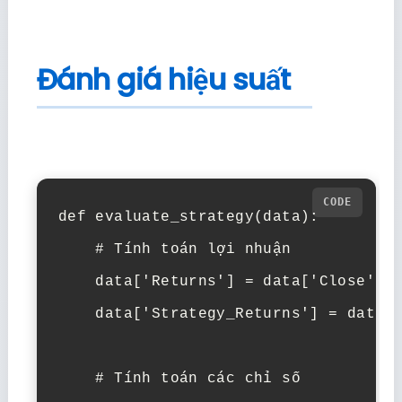
Đánh giá hiệu suất
def evaluate_strategy(data):

    # Tính toán lợi nhuận

    data['Returns'] = data['Close'].p
    data['Strategy_Returns'] = data['
    # Tính toán các chỉ số
