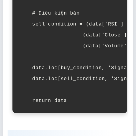
    # Điều kiện bán

    sell_condition = (data['RSI'] > 7
                    (data['Close'] > 
                    (data['Volume'] >
    data.loc[buy_condition, 'Signal']
    data.loc[sell_condition, 'Signal'
    return data