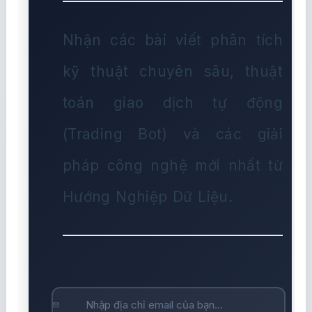
Nhận các bài viết phân tích
kỹ thuật chuyên sâu, thuật
toán giao dịch tự động
(Trading Bot) và các giải
pháp công nghệ mới nhất từ
Hướng Nghiệp Dữ Liệu.