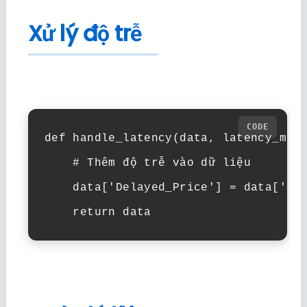
Xử lý độ trễ
def handle_latency(data, latency_ms):
    # Thêm độ trễ vào dữ liệu

    data['Delayed_Price'] = data['Clo
    return data