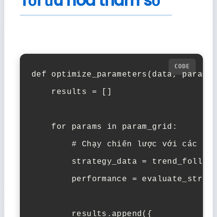
Tối ưu hóa tham số
def optimize_parameters(data, param_g
    results = []

    for params in param_grid:

        # Chạy chiến lược với các tha
        strategy_data = trend_followi
        performance = evaluate_strate
        results.append({
