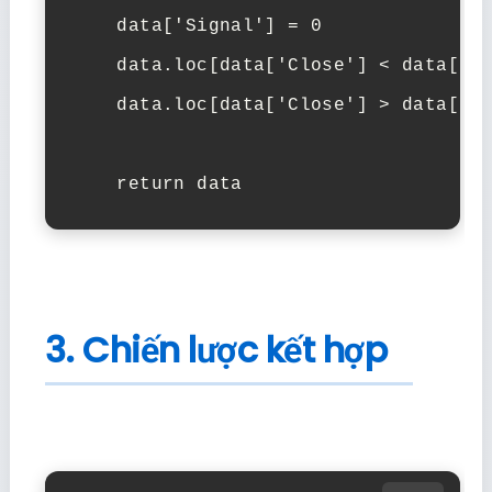
    data['Signal'] = 0

    data.loc[data['Close'] < data['Lo
    data.loc[data['Close'] > data['Up
    return data
3. Chiến lược kết hợp