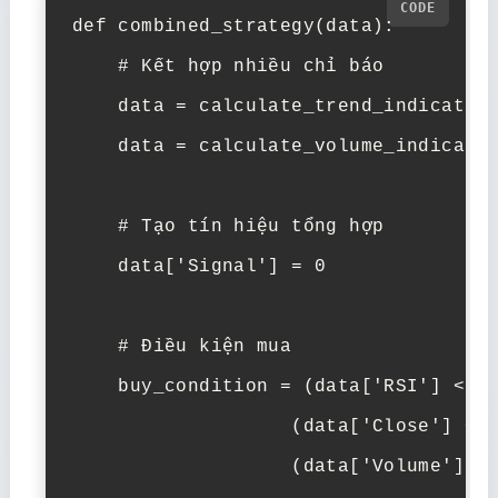
def combined_strategy(data):

    # Kết hợp nhiều chỉ báo

    data = calculate_trend_indicators
    data = calculate_volume_indicator
    # Tạo tín hiệu tổng hợp

    data['Signal'] = 0

    # Điều kiện mua

    buy_condition = (data['RSI'] < 30
                   (data['Close'] < d
                   (data['Volume'] > 