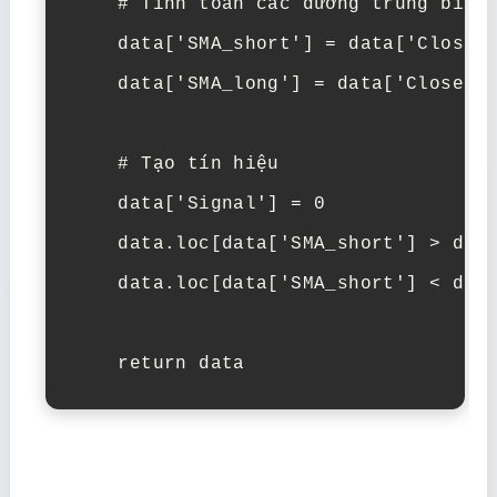
    # Tính toán các đường trung bình

    data['SMA_short'] = data['Close']
    data['SMA_long'] = data['Close'].
    # Tạo tín hiệu

    data['Signal'] = 0

    data.loc[data['SMA_short'] > data
    data.loc[data['SMA_short'] < data
    return data