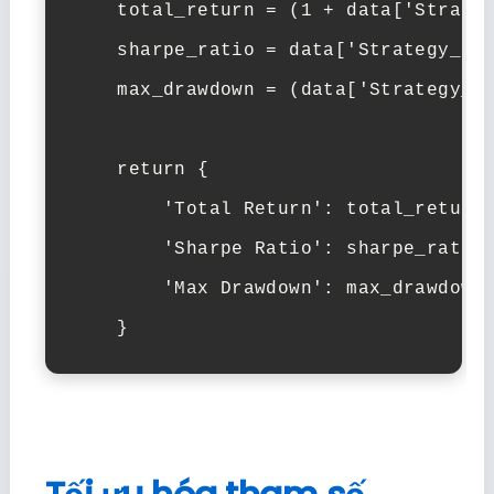
    total_return = (1 + data['Strateg
    sharpe_ratio = data['Strategy_Ret
    max_drawdown = (data['Strategy_Re
    return {

        'Total Return': total_return,
        'Sharpe Ratio': sharpe_ratio,
        'Max Drawdown': max_drawdown

    }