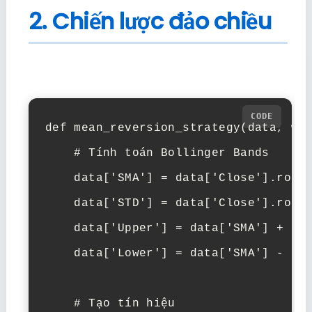
2. Chiến lược đảo chiều
def mean_reversion_strategy(data, win
    # Tính toán Bollinger Bands

    data['SMA'] = data['Close'].rolli
    data['STD'] = data['Close'].rolli
    data['Upper'] = data['SMA'] + (da
    data['Lower'] = data['SMA'] - (da
    # Tạo tín hiệu
