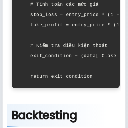
    # Tính toán các mức giá

    stop_loss = entry_price * (1 - st
    take_profit = entry_price * (1 + 
    # Kiểm tra điều kiện thoát

    exit_condition = (data['Close'] <
    return exit_condition
Backtesting