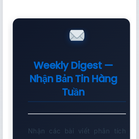
Weekly Digest —
Nhận Bản Tin Hàng
Tuần
Nhận các bài viết phân tích