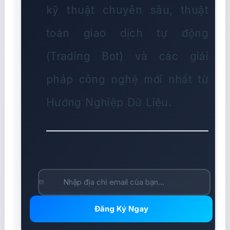
kỹ thuật chuyên sâu, thuật
toán giao dịch tự động
(Trading Bot) và các giải
pháp công nghệ mới nhất từ
Hướng Nghiệp Dữ Liệu.
Đăng Ký Ngay