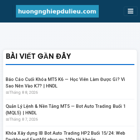
BÀI VIẾT GẦN ĐÂY
Báo Cáo Cuối Khóa MT5 K6 — Học Viên Làm Được Gì? Vì
Sao Nên Vào K7? | HNDL
Tháng 8 8, 2026
Quản Lý Lệnh & Nền Tảng MT5 — Bot Auto Trading Buổi 1
(MQL5) | HNDL
Tháng 8 7, 2026
Khóa Xây dựng IB Bot Auto Trading HP2 Buổi 15/24: Web
Dashboard FastAPI phục vụ 100+ tài khoản