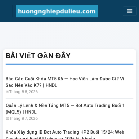
BÀI VIẾT GẦN ĐÂY
Báo Cáo Cuối Khóa MT5 K6 — Học Viên Làm Được Gì? Vì
Sao Nên Vào K7? | HNDL
Tháng 8 8, 2026
Quản Lý Lệnh & Nền Tảng MT5 — Bot Auto Trading Buổi 1
(MQL5) | HNDL
Tháng 8 7, 2026
Khóa Xây dựng IB Bot Auto Trading HP2 Buổi 15/24: Web
Dashboard FastAPI phục vụ 100+ tài khoản