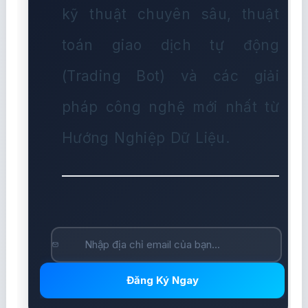
kỹ thuật chuyên sâu, thuật
toán giao dịch tự động
(Trading Bot) và các giải
pháp công nghệ mới nhất từ
Hướng Nghiệp Dữ Liệu.
Đăng Ký Ngay