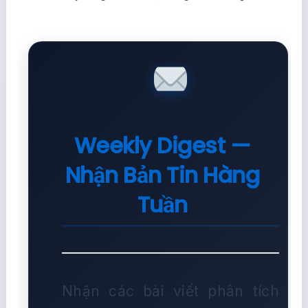
Weekly Digest —
Nhận Bản Tin Hàng
Tuần
Nhận các bài viết phân tích