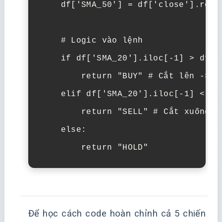
df
[
'SMA_50'
]
=
df
[
'close'
]
.
roll
# Logic vào lệnh
if
df
[
'SMA_20'
]
.
iloc
[
-
1
]
>
df
[
'
return
"BUY"
# Cắt lên -> M
elif
df
[
'SMA_20'
]
.
iloc
[
-
1
]
<
df
return
"SELL"
# Cắt xuống -
else
:
return
"HOLD"
Để học cách code hoàn chỉnh cả 5 chiến