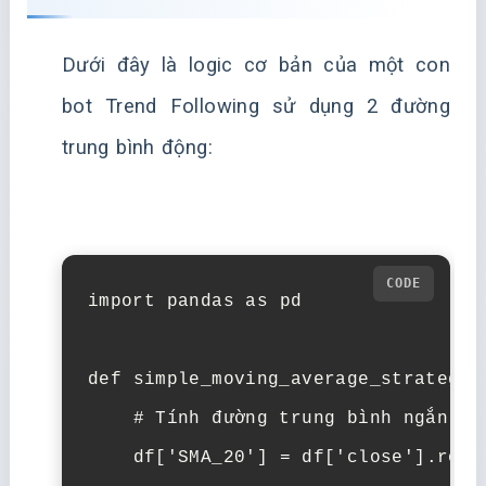
Dưới đây là logic cơ bản của một con
bot Trend Following sử dụng 2 đường
trung bình động:
import
pandas
as
pd
def
simple_moving_average_strategy
(
# Tính đường trung bình ngắn hạ
df
[
'SMA_20'
]
=
df
[
'close'
]
.
roll