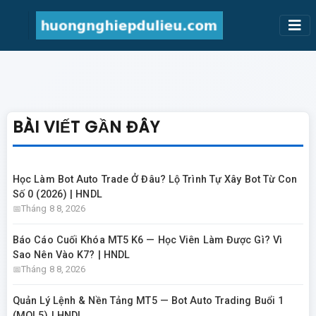
BÀI VIẾT GẦN ĐÂY
Học Làm Bot Auto Trade Ở Đâu? Lộ Trình Tự Xây Bot Từ Con
Số 0 (2026) | HNDL
Tháng 8 8, 2026
Báo Cáo Cuối Khóa MT5 K6 — Học Viên Làm Được Gì? Vì
Sao Nên Vào K7? | HNDL
Tháng 8 8, 2026
Quản Lý Lệnh & Nền Tảng MT5 — Bot Auto Trading Buổi 1
(MQL5) | HNDL