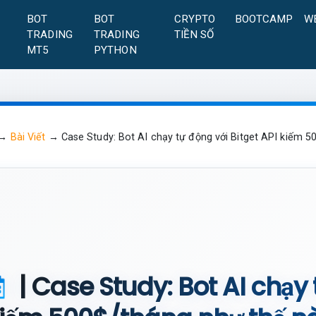
A
BOT
BOT
CRYPTO
BOOTCAMP
W
TRADING
TRADING
TIỀN SỐ
MT5
PYTHON
→
Bài Viết
→
Case Study: Bot AI chạy tự động với Bitget API kiếm 
| Case Study: Bot AI chạy 