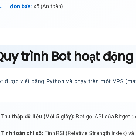
đòn bẩy:
x5 (An toàn).
Quy trình Bot hoạt độn
t được viết bằng Python và chạy trên một VPS (máy 
Thu thập dữ liệu (Mỗi 5 giây):
Bot gọi API của Bitget để
Tính toán chỉ số:
Tính RSI (Relative Strength Index) và