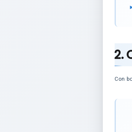
2. 
Con bo