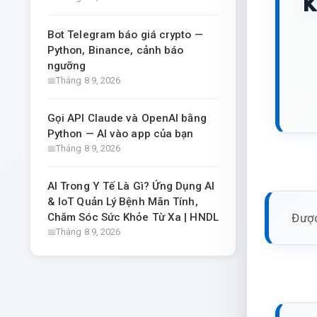
k
Bot Telegram báo giá crypto —
Python, Binance, cảnh báo
ngưỡng
Tháng 8 9, 2026
Gọi API Claude và OpenAI bằng
Python — AI vào app của bạn
Tháng 8 9, 2026
AI Trong Y Tế Là Gì? Ứng Dụng AI
& IoT Quản Lý Bệnh Mãn Tính,
Được
Chăm Sóc Sức Khỏe Từ Xa | HNDL
Tháng 8 9, 2026