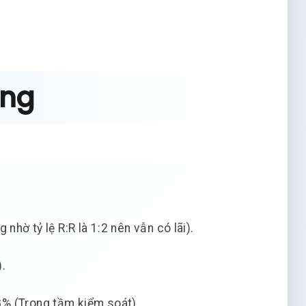
áng
nhờ tỷ lệ R:R là 1:2 nên vẫn có lãi).
.
% (Trong tầm kiểm soát).