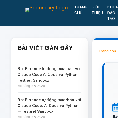
TRANG
GIỚI
KHÓ
CHỦ
THIỆU
ĐÀO
TẠO
BÀI VIẾT GẦN ĐÂY
Trang chủ
Bot Binance tu dong mua ban voi
Claude Code AI Code va Python
Testnet Sandbox
Tháng 8 9, 2026
Bot Binance tự động mua/bán với
Claude Code, AI Code và Python
— Testnet Sandbox
Tháng 8 9, 2026