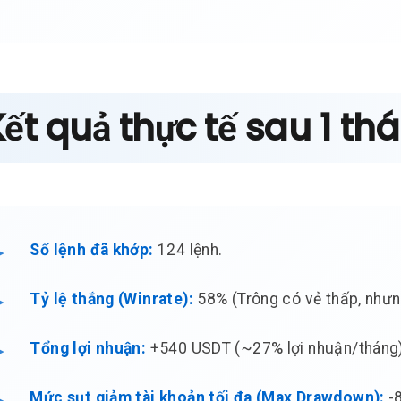
Kết quả thực tế sau 1 th
Số lệnh đã khớp:
124 lệnh.
Tỷ lệ thắng (Winrate):
58% (Trông có vẻ thấp, nhưng 
Tổng lợi nhuận:
+540 USDT (~27% lợi nhuận/tháng)
Mức sụt giảm tài khoản tối đa (Max Drawdown):
-8