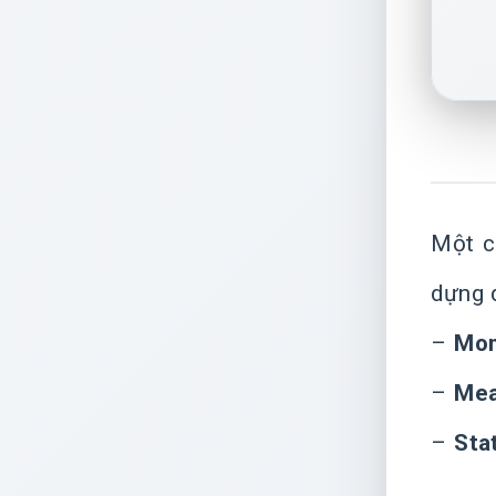
Một c
dựng 
–
Mom
–
Mea
–
Sta