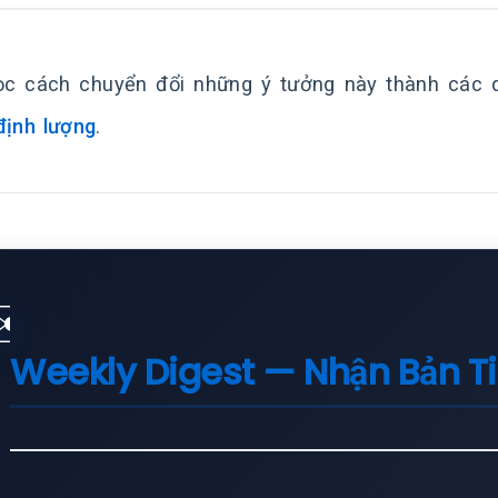
c cách chuyển đổi những ý tưởng này thành các q
định lượng
.
✉️
Weekly Digest — Nhận Bản T