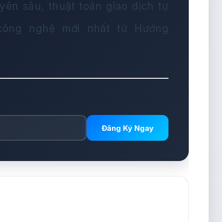
yên sâu, thuật toán giao dịch tự
 công nghệ mới nhất từ Hướng
Đăng Ký Ngay