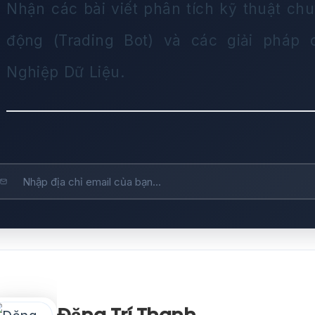
Nhận các bài viết phân tích kỹ thuật chu
động (Trading Bot) và các giải pháp
Nghiệp Dữ Liệu.