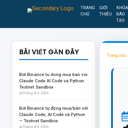
TRANG
GIỚI
KHÓ
CHỦ
THIỆU
ĐÀO
TẠO
BÀI VIẾT GẦN ĐÂY
Trang chủ
Bot Binance tu dong mua ban voi
Claude Code AI Code va Python
Testnet Sandbox
Tháng 8 9, 2026
Bot Binance tự động mua/bán với
Claude Code, AI Code và Python
— Testnet Sandbox
Tháng 8 9, 2026