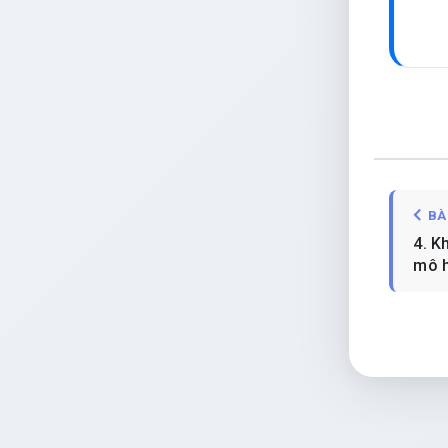
BÀ
4. K
mô h