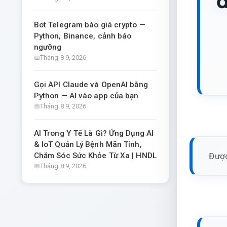
đ
Bot Telegram báo giá crypto —
Python, Binance, cảnh báo
ngưỡng
Tháng 8 9, 2026
Gọi API Claude và OpenAI bằng
Python — AI vào app của bạn
Tháng 8 9, 2026
AI Trong Y Tế Là Gì? Ứng Dụng AI
& IoT Quản Lý Bệnh Mãn Tính,
Được
Chăm Sóc Sức Khỏe Từ Xa | HNDL
Tháng 8 9, 2026